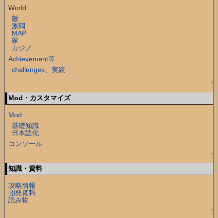
World
敵
派閥
MAP
家
カジノ
Achievement等
challenges、実績
↑
Mod・カスタマイズ
Mod
基礎知識
日本語化
コンソール
↑
知識・資料
攻略情報
開発資料
読み物
↑