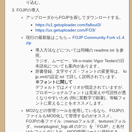
り込む。
FOJPの導入
アップローダからFOJPを探してダウンロードする。
https://u1.getuploader.com/fallout3/
https://ux.getuploader.com/FO3/
現行の最新版はこちら→
FOJP Community Fork v1.4.
zip
導入方法などについては同梱の readme.txt を参
照。
ラジオ、ムービー、Vit-o-matic Vigor Testerの日
本語化についても案内があります。
辞書登録、文字サイズ・フォントの変更等は、 fo
jp.xmlの設定.txt で詳しく説明されています。
※フォントに関して
デフォルトではメイリオが指定されていますが、
プロポーショナルフォントは見栄えや可読性が悪
くなりやすいため (特に英数字で顕著)、等幅フォ
ントに変えることをオススメします。
MO2などの管理ツールを使用しているなら、FOJPの
ファイルもMOD化して管理するのがオススメ。
FOJPの各ファイル（menusフォルダ、texturesフォル
ダ、nvse\plugins\_fojp.dll の3つ）を「FOJP」と名付
けたフォルダに入れ、MOD管理ツールに登録する。