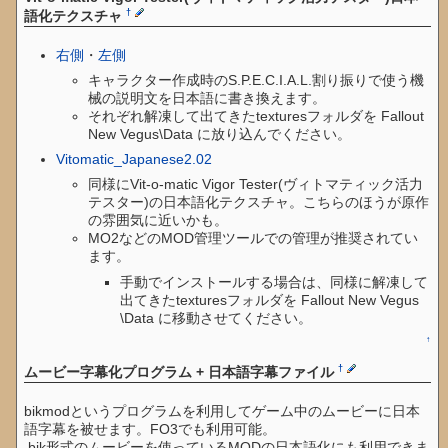
†
語化テクスチャ
右側
・
左側
キャラクター作成時のS.P.E.C.I.A.L.割り振りで使う機
械の説明文を日本語に書き換えます。
それぞれ解凍して出てきたtexturesフォルダを Fallout
New Vegus\Data に放り込んでください。
Vitomatic_Japanese2.02
同様にVit-o-matic Vigor Tester(ヴィトマティック活力
テスター)の日本語化テクスチャ。こちらのほうが原作
の雰囲気に近いかも。
MO2などのMOD管理ツールでの管理が推奨されてい
ます。
手動でインストールする場合は、同様に解凍して
出てきたtexturesフォルダを Fallout New Vegus
\Data に移動させてください。
↑
†
ムービー字幕化プログラム + 日本語字幕ファイル
bikmodというプログラムを利用してゲーム中のムービーに日本
語字幕を被せます。FO3でも利用可能。
.bik形式のムービーを使っているMODの日本語化にも利用できま