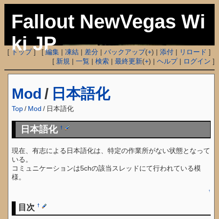
Fallout NewVegas Wi
ki JP
[
トップ
] [
編集
|
凍結
|
差分
|
バックアップ
(
+
) |
添付
|
リロード
]
[
新規
|
一覧
|
検索
|
最終更新
(
+
) |
ヘルプ
|
ログイン
]
Mod
/
日本語化
Top
/
Mod
/
日本語化
日本語化
†
現在、有志による日本語化は、特定の作業所がない状態となって
いる。
コミュニケーションは5chの該当スレッドにて行われている模
様。
↑
目次
†