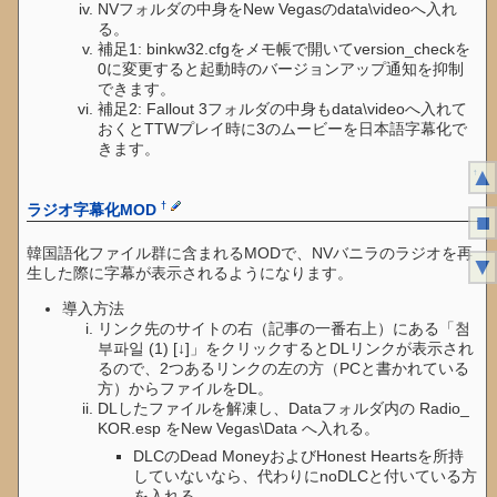
NVフォルダの中身をNew Vegasのdata\videoへ入れ
る。
補足1: binkw32.cfgをメモ帳で開いてversion_checkを
0に変更すると起動時のバージョンアップ通知を抑制
できます。
補足2: Fallout 3フォルダの中身もdata\videoへ入れて
おくとTTWプレイ時に3のムービーを日本語字幕化で
きます。
▲
↑
†
ラジオ字幕化MOD
■
韓国語化ファイル群に含まれるMODで、NVバニラのラジオを再
▼
生した際に字幕が表示されるようになります。
導入方法
リンク先のサイトの右（記事の一番右上）にある「첨
부파일 (1) [↓]」をクリックするとDLリンクが表示され
るので、2つあるリンクの左の方（PCと書かれている
方）からファイルをDL。
DLしたファイルを解凍し、Dataフォルダ内の Radio_
KOR.esp をNew Vegas\Data へ入れる。
DLCのDead MoneyおよびHonest Heartsを所持
していないなら、代わりにnoDLCと付いている方
を入れる。