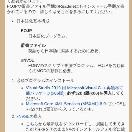
く必要があります。
FOJPや辞書ファイル同梱のReadmeにもインストール手順が書
かれているので、詳しくはそちらを参考にしてください。
日本語化基本構成
FOJP
日本語化プログラム。
辞書ファイル
英語から日本語に翻訳するために必要。
xNVSE
FONVのスクリプト拡張プログラム。FOJPを含む多
くのMODの動作に必要。
必須プログラムのインストール
Visual Studio 2019 用 Microsoft Visual C++ 再頒布可
能パッケージ(x86版)
:
必ず32bit版(x86)を導入してく
ださい。
Microsoft Core XML Services (MSXML) 6.0
: 古いOSじ
ゃなければ最初から入っているかも。
xNVSE
の導入
こちら
から最新版をダウンロードし、展開して出てき
たdllとexeをそのままNVのインストールフォルダに放