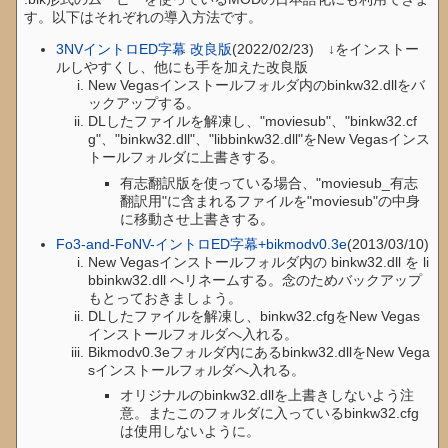
す。以下はそれぞれの導入方法です。
3NVイントロED字幕 改良版
(2022/02/23) ↓をインストー
ルしやすくし、他にも手を加えた改良版
New Vegasインストールフォルダ内のbinkw32.dllをバ
ックアップする。
DLしたファイルを解凍し、"moviesub"、"binkw32.cf
g"、"binkw32.dll"、"libbinkw32.dll"をNew Vegasインス
トールフォルダに上書きする。
有志翻訳版を使っている場合、"moviesub_有志
翻訳用"に含まれるファイルを"moviesub"の中身
に移動させ上書きする。
Fo3-and-FoNV-イントロED字幕+bikmodv0.3e
(2013/03/10)
New Vegasインストールフォルダ内の binkw32.dll を li
bbinkw32.dll へリネームする。念のためバックアップ
もとっておきましょう。
DLしたファイルを解凍し、binkw32.cfgをNew Vegas
インストールフォルダへ入れる。
Bikmodv0.3eフォルダ内にあるbinkw32.dllをNew Vega
sインストールフォルダへ入れる。
オリジナルのbinkw32.dllを上書きしないよう注
意。またこのフォルダに入っているbinkw32.cfg
は使用しないように。