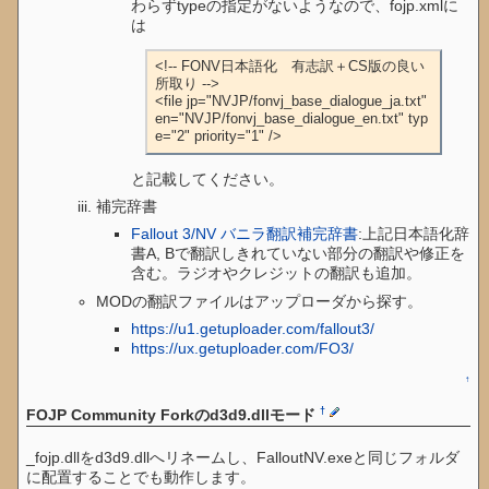
わらずtypeの指定がないようなので、fojp.xmlに
は
<!-- FONV日本語化　有志訳＋CS版の良い
所取り -->

<file jp="NVJP/fonvj_base_dialogue_ja.txt" 
en="NVJP/fonvj_base_dialogue_en.txt" typ
e="2" priority="1" />
と記載してください。
補完辞書
Fallout 3/NV バニラ翻訳補完辞書
:上記日本語化辞
書A, Bで翻訳しきれていない部分の翻訳や修正を
含む。ラジオやクレジットの翻訳も追加。
MODの翻訳ファイルはアップローダから探す。
https://u1.getuploader.com/fallout3/
https://ux.getuploader.com/FO3/
↑
†
FOJP Community Forkのd3d9.dllモード
_fojp.dllをd3d9.dllへリネームし、FalloutNV.exeと同じフォルダ
に配置することでも動作します。