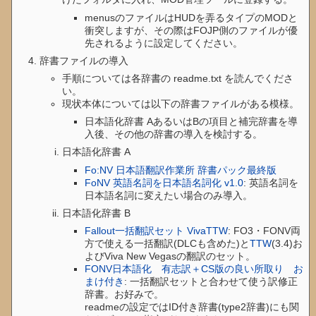
menusのファイルはHUDを弄るタイプのMODと
衝突しますが、その際はFOJP側のファイルが優
先されるように設定してください。
辞書ファイルの導入
手順については各辞書の readme.txt を読んでくださ
い。
現状本体については以下の辞書ファイルがある模様。
日本語化辞書 AあるいはBの項目と補完辞書を導
入後、その他の辞書の導入を検討する。
日本語化辞書 A
Fo:NV 日本語翻訳作業所 辞書パック最終版
FoNV 英語名詞を日本語名詞化 v1.0
: 英語名詞を
日本語名詞に変えたい場合のみ導入。
日本語化辞書 B
Fallout一括翻訳セット VivaTTW
: FO3・FONV両
方で使える一括翻訳(DLCも含めた)と
TTW
(3.4)お
よびViva New Vegasの翻訳のセット。
FONV日本語化 有志訳＋CS版の良い所取り お
まけ付き
: 一括翻訳セットと合わせて使う訳修正
辞書。お好みで。
readmeの設定ではID付き辞書(type2辞書)にも関