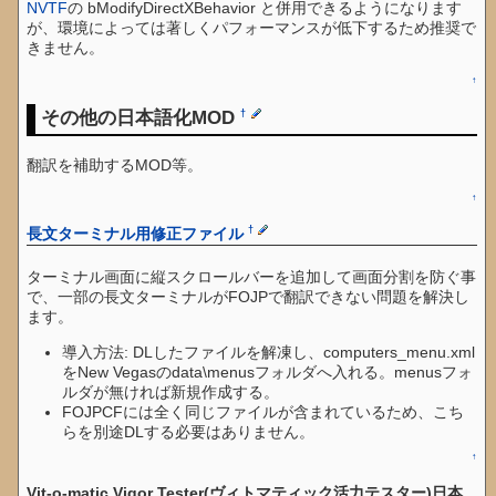
NVTF
の bModifyDirectXBehavior と併用できるようになります
が、環境によっては著しくパフォーマンスが低下するため推奨で
きません。
↑
その他の日本語化MOD
†
翻訳を補助するMOD等。
↑
†
長文ターミナル用修正ファイル
ターミナル画面に縦スクロールバーを追加して画面分割を防ぐ事
で、一部の長文ターミナルがFOJPで翻訳できない問題を解決し
ます。
導入方法: DLしたファイルを解凍し、computers_menu.xml
をNew Vegasのdata\menusフォルダへ入れる。menusフォ
ルダが無ければ新規作成する。
FOJPCFには全く同じファイルが含まれているため、こち
らを別途DLする必要はありません。
↑
Vit-o-matic Vigor Tester(ヴィトマティック活力テスター)日本