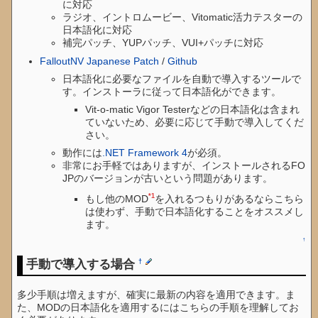
に対応
ラジオ、イントロムービー、Vitomatic活力テスターの
日本語化に対応
補完パッチ、YUPパッチ、VUI+パッチに対応
FalloutNV Japanese Patch
/
Github
日本語化に必要なファイルを自動で導入するツールで
す。インストーラに従って日本語化ができます。
Vit-o-matic Vigor Testerなどの日本語化は含まれ
ていないため、必要に応じて手動で導入してくだ
さい。
動作には
.NET Framework 4
が必須。
非常にお手軽ではありますが、インストールされるFO
JPのバージョンが古いという問題があります。
*1
もし他のMOD
を入れるつもりがあるならこちら
は使わず、手動で日本語化することをオススメし
ます。
↑
手動で導入する場合
†
多少手順は増えますが、確実に最新の内容を適用できます。ま
た、MODの日本語化を適用するにはこちらの手順を理解してお