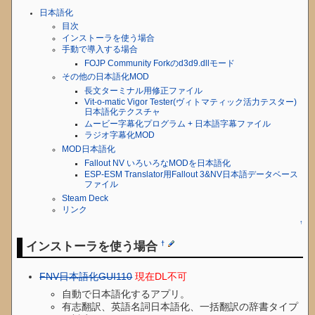
日本語化
目次
インストーラを使う場合
手動で導入する場合
FOJP Community Forkのd3d9.dllモード
その他の日本語化MOD
長文ターミナル用修正ファイル
Vit-o-matic Vigor Tester(ヴィトマティック活力テスター)
日本語化テクスチャ
ムービー字幕化プログラム + 日本語字幕ファイル
ラジオ字幕化MOD
MOD日本語化
Fallout NV いろいろなMODを日本語化
ESP-ESM Translator用Fallout 3&NV日本語データベース
ファイル
Steam Deck
リンク
↑
インストーラを使う場合
†
FNV日本語化GUI110
現在DL不可
自動で日本語化するアプリ。
有志翻訳、英語名詞日本語化、一括翻訳の辞書タイプ