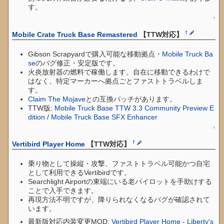
す。
↑
†
Mobile Crate Truck Base Remastered
【TTW対応】
Gibson Scrapyardで購入可能な移動拠点・
Mobile Truck Ba
se
のバグ修正・安定版です。
火炎放射器の燃料で稼働します。自在に移動できるわけで
はなく、特定マーカーへ拠点ごとファストトラベルしま
す。
Claim The Mojave
との互換パッチがあります。
TTW版:
Mobile Truck Base TTW 3.3 Community Preview E
dition
/
Mobile Truck Base SFX Enhancer
↑
†
Vertibird Player Home
【TTW対応】
乗り物として操縦・攻撃、ファストトラベル可能かつ自宅
として利用できるVertibirdです。
Searchlight Airportの東端にいる老パイロットを手助けする
ことで入手できます。
再現方法不明ですが、降りられなくなるバグが確認されて
います。
最新版対応内装変更MOD:
Vertibird Player Home - Liberty's