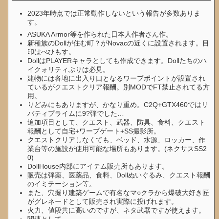
2023年時点では正常動作しないという報告が多数ありま
す。
ASUKA Armor等を作られた日本人作者さん作。
新種族のDollが住む町？がNovacの近くに設置されます。目
印はべひもす。
DollはPLAYERキャラとしても作成できます。Dollたちのハ
イクォリティぶりは必見。
建物には各地に出入り口となるワープポイントが設置され
ているがクエストクリア報酬。別MODでFT禁止されてる方
用。
りどみにもありますが、かなり重め。C2Q+GTX460ではリ
バティプライムに9?弾でした…
追加項目として、クエスト、武器、防具、食料、クエスト
報酬として自宅+ワープゲート+SS撮影所。
クエストクリアしなくても、ベッド、水源、ロッカー、作
業台等の施設が使用可能な場所もあります。(ネクサスSS2
0)
DollHouse内部にアイテム販売所もあります。
販売は弾薬、医薬品、食料、Dollぬいぐるみ、クエスト報酬
のイミテーション等。
また、穴掘り建築ゲームで有名なマ○クラから爆破大好き匠
がグレネードとして販売され実際に投げれます。
火力、値段共に高いのですが、ネタ武器ですが使えます。