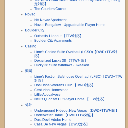
The New Bison Steve Hotel and Lucky Casino 【TTW暫
定対応】
The Couriers Cache
Novac
NV Novac Apartment
Novac Bungalow - Upgradeable Player Home
Boulder City
Outcasts' Hideout 【TTW対応】
Boulder City Apartments
Casino
Lime's Casino Suite Overhaul (LCSO)【DWD+TTW対
応】
Dexterized Lucky 38 【TTW対応】
Lucky 38 Suite Windows - Tweaked
派閥
Lime's Faction Safehouse Overhaul (LFSO)【DWD+TTW
対応】
Dos Osos Veterans Club 【DWD対応】
Centurion Homestead
Little Apocalypse
Nellis Quonset Hut Player Home 【TTW対応】
郊外
Underground Hideout New Vegas 【DWD+TTW対応】
Underwater Home 【DWD+TTW対応】
Dust Devil Adobe Home
Casa De New Vegas 【DWD対応】