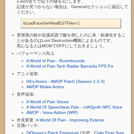
s.iniの全てで以下の値を1にします。
記述が見つからない場合は、Generalセクションに追記して
ください。
bLoadFaceGenHeadEGTFiles=1
実弾系の銃や近接武器で敵を倒したのに灰・粘液化するこ
とがあるのはLoot Destruction機能によるものです。
気になる人はMCMでOFFにしておきましょう。
パフォーマンス向上:
A World of Pain - Roombounds
A World of Pain Tech Raider Barracks FPS Fix
アニメ追加:
Hit's Anims - AWOP Patch (Season 1-2-3)
AWOP Melee Anims
音声追加:
A World of Pain Voices
A World Of Speechless Pain - xVASynth NPC Voice
AWOP - Voice Addon (WIP)
外見変更:
A World Of Pain - Improving Exterior
互換パッチ:
DiDisaan's Patch Emporium
(YUP、
Coito Ergo Sum