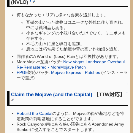
(NVLO)
†
何もなかったエリアに様々な要素を追加します。
瓦礫の山だった建物はユニークな外観に作り直され、
中には戦利品もある。
小さなギャングの小競り合いだけでなく、ミニボスも
存在する。
不毛の山々に崖と峡谷を追加。
農地には朽ち果てた納屋や背の高い作物畑を追加。
同作者のA World of (Less) Painとは互換性があります。
MoreMojave互換パッチ:
New Vegas Landscape Overhaul
Re-Remastered - MoreMojave Patch
FPGE
対応パッチ:
Mojave Express - Patches
(インストーラ
ーで選択)
↑
Claim the Mojave (and the Capital)
【TTW対応】
†
Rebuild the Capital
のように、Mojaveの街や基地などを特
定派閥の前哨基地にすることができます。
Rock Canyonの南にある狭い渓谷にあるAbandoned Army
Bunkerに侵入することでスタートします。