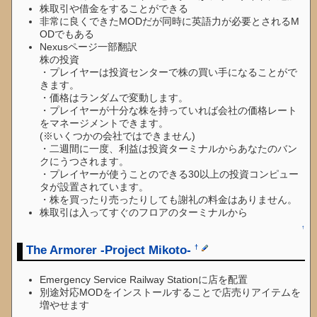
株取引や借金をすることができる
非常に良くできたMODだが同時に英語力が必要とされるM
ODでもある
Nexusページ一部翻訳
株の投資
・プレイヤーは投資センターで株の買い手になることがで
きます。
・価格はランダムで変動します。
・プレイヤーが十分な株を持っていれば会社の価格レート
をマネージメントできます。
(※いくつかの会社ではできません)
・二週間に一度、利益は投資ターミナルからあなたのバン
クにうつされます。
・プレイヤーが使うことのできる30以上の投資コンピュー
タが設置されています。
・株を買ったり売ったりしても謝礼の料金はありません。
株取引は入ってすぐのフロアのターミナルから
↑
The Armorer -Project Mikoto-
†
Emergency Service Railway Stationに店を配置
別途対応MODをインストールすることで店売りアイテムを
増やせます