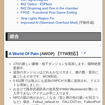
B42 Optics - ESPless
B42 Dropmag and One in the chamber
FPGE - Functional Post Game Ending
Strip Lights Region Fix
Improved AI (Navmesh Overhaul Mod)
(手動作成)
↑
総合
†
↑
A World Of Pain
(AWOP) 【TTW対応】
†
170の新しい建物・地下ダンジョンを追加します。随時絶賛
更新中。
追加のダンジョンはどれもかなり大きく、敵の数・質共に
歯ごたえ十分です。MCM対応。
0.6以降では地上にも追加のNPCが大量に追加され、クエス
トも増加しました。
おまけで既存武器防具の改良型やWild Wastelandが無いと
入手できないアイテムが手に入ります。
NPCの肌の色がおかしくなる（首と胴の色の違いが目立つ
など）場合、Fallout_default.ini、FALLOUT.ini、FalloutPref