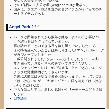
かなりの規制を受けてる作品。
その1作目の主人公が着るengineersuitが元ネタ。
因みに、クエスト救済処置の武器アイテムが２作目でのチ
ートアイテムである。
↑
Angel Park 2
†
パークが閉鎖されてから数年が経ち、多くの方が再びパー
クを訪れる日を待ち望んでいました。
再び訪れることのできる日を待ち望んでいました。 さて、
その待ち望んでいたことは終わりました! エンジェルパーク
が再びオープンしました
一般公開されました! さあ、みんな来てください。 自由に
歩き回って、見るべきものをすべて見てください。
エンジェルパークには、他では見ることのできないエキゾ
チックな野生動物がたくさんいます。
ご来場の際には適切な準備をお願いします。 そして、忘れ
てはいけないのが...「ヤオ・グアイに餌を与えてはいけな
い! それだけだよ」
巨大な新エリアに、新しい武器やクリーチャーなどを追加
します
日本語化
↑