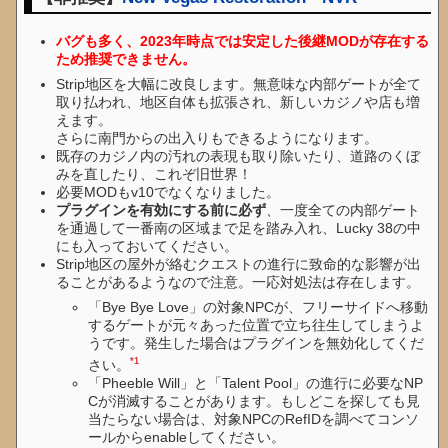
バグも多く、2023年時点では安定した後継MODが存在する
ため推奨できません。
Strip地区を大幅に改良します。無意味な内部ゲートが全て
取り払われ、地区自体も拡張され、新しいカジノや店も増
えます。
さらに南門からの出入りもできるようになります。
既存のカジノ内の汚れの表現も取り除いたり、道路のくぼ
みを直したり、これぞ旧世界！
必要MODもv10でなくなりました。
プラグインを有効にする前に必ず
、一度全ての内部ゲート
を通過して一番南の区域まで足を踏み入れ、Lucky 38の中
にも入っておいてください。
Strip地区の屋外が絡むクエストの進行に致命的な影響が出
ることがあるようなので注意。一応対処法は存在します。
「Bye Bye Love」の対象NPCが、フリーサイドへ移動
するゲートが元々あった位置で立ち往生してしまうよ
うです。発生した場合はプラグインを無効化してくだ
*1
さい。
「Pheeble Will」と「Talent Pool」の進行に必要なNP
Cが消滅することがあります。もしどこを探しても見
当たらない場合は、対象NPCのRefIDを調べてコンソ
ールからenableしてください。