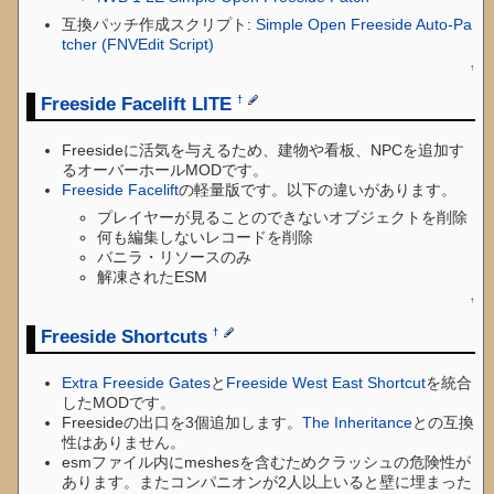
互換パッチ作成スクリプト:
Simple Open Freeside Auto-Pa
tcher (FNVEdit Script)
↑
Freeside Facelift LITE
†
Freesideに活気を与えるため、建物や看板、NPCを追加す
るオーバーホールMODです。
Freeside Facelift
の軽量版です。以下の違いがあります。
プレイヤーが見ることのできないオブジェクトを削除
何も編集しないレコードを削除
バニラ・リソースのみ
解凍されたESM
↑
Freeside Shortcuts
†
Extra Freeside Gates
と
Freeside West East Shortcut
を統合
したMODです。
Freesideの出口を3個追加します。
The Inheritance
との互換
性はありません。
esmファイル内にmeshesを含むためクラッシュの危険性が
あります。またコンパニオンが2人以上いると壁に埋まった