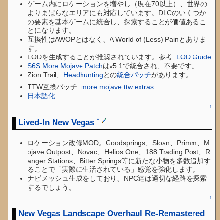
ゲーム内にロケーションを増やし（現在70以上）、世界の
よりまばらなエリアにも対応しています。DLCのいくつか
の要素を基本ゲームに統合し、探索することが価値あるこ
とになります。
互換性はAWOPとはなく、A World of (Less) Painとありま
す。
LODを生成することが推奨されています。参考:
LOD Guide
S6S More Mojave Patch
はv5.1で統合され、不要です。
Zion Trail、
Headhunting
との
統合パッチ
があります。
TTW互換パッチ:
more mojave ttw extras
日本語化
↑
Lived-In New Vegas
†
ロケーション改修MOD。Goodsprings、Sloan、Primm、M
ojave Outpost、Novac、Helios One、188 Trading Post、R
anger Stations、Bitter Springs等に新たな小物を多数追加す
ることで「実際に生活されている」感覚を強化します。
ナビメッシュ生成をしており、NPC達は適切な経路を探索
するでしょう。
↑
New Vegas Landscape Overhaul Re-Remastered