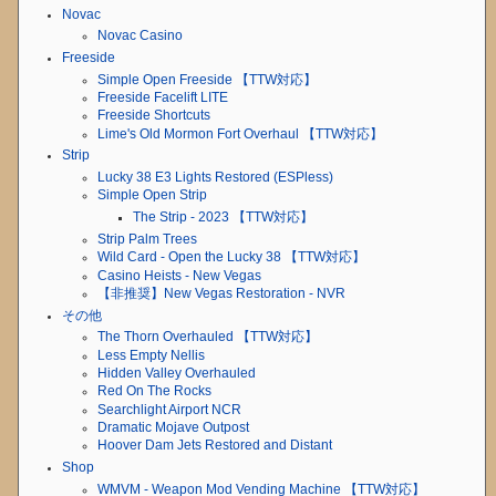
Novac
Novac Casino
Freeside
Simple Open Freeside 【TTW対応】
Freeside Facelift LITE
Freeside Shortcuts
Lime's Old Mormon Fort Overhaul 【TTW対応】
Strip
Lucky 38 E3 Lights Restored (ESPless)
Simple Open Strip
The Strip - 2023 【TTW対応】
Strip Palm Trees
Wild Card - Open the Lucky 38 【TTW対応】
Casino Heists - New Vegas
【非推奨】New Vegas Restoration - NVR
その他
The Thorn Overhauled 【TTW対応】
Less Empty Nellis
Hidden Valley Overhauled
Red On The Rocks
Searchlight Airport NCR
Dramatic Mojave Outpost
Hoover Dam Jets Restored and Distant
Shop
WMVM - Weapon Mod Vending Machine 【TTW対応】