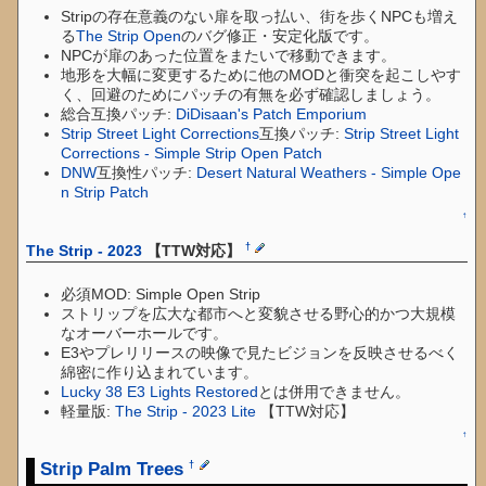
Stripの存在意義のない扉を取っ払い、街を歩くNPCも増え
る
The Strip Open
のバグ修正・安定化版です。
NPCが扉のあった位置をまたいで移動できます。
地形を大幅に変更するために他のMODと衝突を起こしやす
く、回避のためにパッチの有無を必ず確認しましょう。
総合互換パッチ:
DiDisaan's Patch Emporium
Strip Street Light Corrections
互換パッチ:
Strip Street Light
Corrections - Simple Strip Open Patch
DNW
互換性パッチ:
Desert Natural Weathers - Simple Ope
n Strip Patch
↑
†
The Strip - 2023
【TTW対応】
必須MOD: Simple Open Strip
ストリップを広大な都市へと変貌させる野心的かつ大規模
なオーバーホールです。
E3やプレリリースの映像で見たビジョンを反映させるべく
綿密に作り込まれています。
Lucky 38 E3 Lights Restored
とは併用できません。
軽量版:
The Strip - 2023 Lite
【TTW対応】
↑
Strip Palm Trees
†