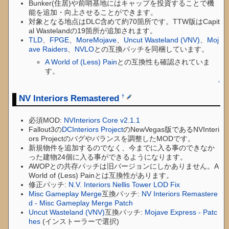
Bunker(住居)や前哨基地にはキャップを投資することで機
能を追加・向上させることができます。
対象となる地点はDLC含めて約70箇所です。TTW版はCapit
al Wastelandの19箇所が追加されます。
TLD
、
FPGE
、
MoreMojave
、
Uncut Wasteland (VNV)
、
Moj
ave Raiders
、
NVLO
との互換パッチを同梱しています。
A World of (Less) Pain
との互換性も確認されていま
す。
↑
NV Interiors Remastered
†
必須MOD:
NVInteriors Core v2.1.1
Fallout3の
DCInteriors Project
のNewVegas版であるNVInteri
ors Projectのバグやバランスを調整したMODです。
新規物件を追加するのでなく、今までに入る事のできなか
った建物24個に入る事ができるようになります。
AWOPとの共存パッチは旧バージョンにしかありません。A
World of (Less) Painとは互換性があります。
修正パッチ:
N.V. Interiors Nellis Tower LOD Fix
Misc Gameplay Merge
互換パッチ:
NV Interiors Remastere
d - Misc Gameplay Merge Patch
Uncut Wasteland (VNV)
互換パッチ:
Mojave Express - Patc
hes
(インストーラーで選択)