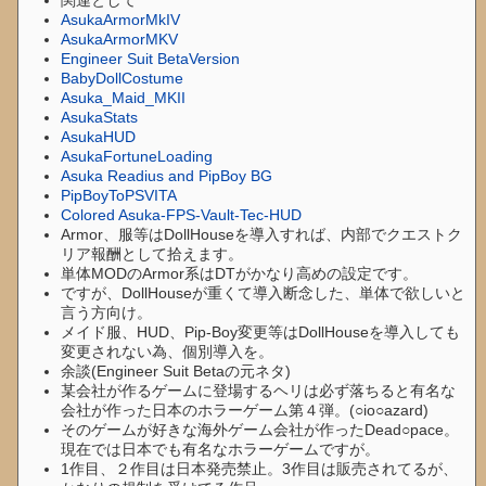
関連として
AsukaArmorMkIV
AsukaArmorMKV
Engineer Suit BetaVersion
BabyDollCostume
Asuka_Maid_MKII
AsukaStats
AsukaHUD
AsukaFortuneLoading
Asuka Readius and PipBoy BG
PipBoyToPSVITA
Colored Asuka-FPS-Vault-Tec-HUD
Armor、服等はDollHouseを導入すれば、内部でクエストク
リア報酬として拾えます。
単体MODのArmor系はDTがかなり高めの設定です。
ですが、DollHouseが重くて導入断念した、単体で欲しいと
言う方向け。
メイド服、HUD、Pip-Boy変更等はDollHouseを導入しても
変更されない為、個別導入を。
余談(Engineer Suit Betaの元ネタ)
某会社が作るゲームに登場するヘリは必ず落ちると有名な
会社が作った日本のホラーゲーム第４弾。(○io○azard)
そのゲームが好きな海外ゲーム会社が作ったDead○pace。
現在では日本でも有名なホラーゲームですが。
1作目、２作目は日本発売禁止。3作目は販売されてるが、