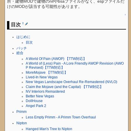
所・建物MODで建物のnifやbsaファイルがなく、espファイルだ
けのMODが該当する可能性があります。
↑
目次
†
はじめに
目次
パッチ
総合
A World Of Pain (AWOP) 【TTW対応】
A World of (Less) Pain - A Lore Friendly AWOP Revision (AWO
P Revised)【TTW対応】
MoreMojave 【TTW対応】
Lived-In New Vegas
New Vegas Landscape Overhaul Re-Remastered (NVLO)
Claim the Mojave (and the Capital) 【TTW対応】
NV Interiors Remastered
Better New Vegas
DollHouse
Angel Park 2
Primm
Less Empty Primm - A Primm Town Overhaul
Nipton
Hanged Man's Tree to Nipton