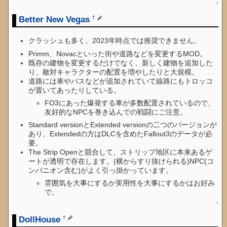
↑
Better New Vegas
†
クラッシュも多く、2023年時点では推奨できません。
Primm、Novacといった街や道路などを変更するMOD。
既存の建物を変更するだけでなく、新しく建物を追加した
り、敵対キャラクターの配置を増やしたりと大規模。
道路には車やバスなどが追加されていて線路にもトロッコ
が置いてあったりしている。
FO3にあった爆発する車が多数配置されているので、
友好的なNPCを巻き込んでの戦闘にご注意。
Standard versionとExtended versionの二つのバージョンが
あり、Extendedの方はDLCを含めたFallout3のデータが必
要。
The Strip Openと競合して、ストリップ地区に本来あるゲ
ートが透明で存在します。(横からすり抜けられる)NPC(コ
ンパニオン含む)がよく引っ掛かっています。
雰囲気を大事にするか実用性を大事にするかはお好み
で。
↑
DollHouse
†