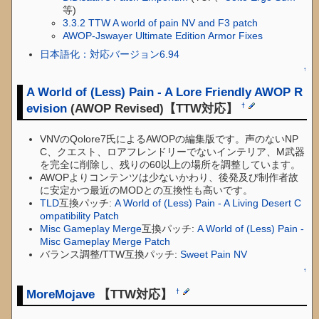
等)
3.3.2 TTW A world of pain NV and F3 patch
AWOP-Jswayer Ultimate Edition Armor Fixes
日本語化：対応バージョン6.94
↑
A World of (Less) Pain - A Lore Friendly AWOP R
evision
(AWOP Revised)【TTW対応】
†
VNVのQolore7氏によるAWOPの編集版です。声のないNP
C、クエスト、ロアフレンドリーでないインテリア、M武器
を完全に削除し、残りの60以上の場所を調整しています。
AWOPよりコンテンツは少ないかわり、後発及び制作者故
に安定かつ最近のMODとの互換性も高いです。
TLD
互換パッチ:
A World of (Less) Pain - A Living Desert C
ompatibility Patch
Misc Gameplay Merge
互換パッチ:
A World of (Less) Pain -
Misc Gameplay Merge Patch
バランス調整/TTW互換パッチ:
Sweet Pain NV
↑
MoreMojave
【TTW対応】
†