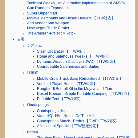
Tacticool Weekly - an Alternative Implementation of WMVM
Gun Runners Expanded
Super Duper Mart
Mojave Merchants and Desert Dealers 【TTW対応】
Add Vendor And Weapon
New Vegas Trade Center
The Armorer -Project Mikoto-
自宅
システム
Stash Organizer 【TTW対応】
Home and Safehouse Tweaks 【TTW対応】
Dynamic Weapon Displays (DWD)【TTW対応】
Upgradeable Safehouses and Suites
移動式
Mobile Crate Truck Base Remastered 【TTW対応】
Vertibird Player Home 【TTW対応】
Roughin' It Bedroll Kit in the Mojave and Zion
Desert Nomad - Simple Portable Camping 【TTW対応】
Portable Tent 【TTW対応】
Goodsprings
Goodsprings Home
Vault-HQ1 NV - House On The Hill
Goodsprings Shack - Redux 【DWD+TTW対応】
Afterschool Special 【TTW暫定対応】
Primm