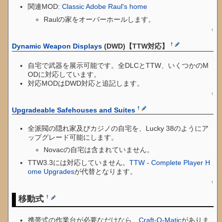
関連MOD:
Classic Adobe Raul's home
Raulの家をオーバーホールします。
↑
†
Dynamic Weapon Displays
(DWD)【TTW対応】
自宅で武器を展示可能です。全DLCとTTW、いくつかのM
ODに対応しています。
対応MODはDWD対応と追記します。
↑
†
Upgradeable Safehouses and Suites
全派閥の隠れ家及びカジノの自宅を、Lucky 38のようにア
ップグレード可能にします。
Novacの自宅は含まれていません。
TTW3.3には対応していません。
TTW - Complete Player H
ome Upgrades
が代替となります。
↑
移動式
†
携帯式の作業台が必要なだけなら、
Craft-O-Matic
がありま