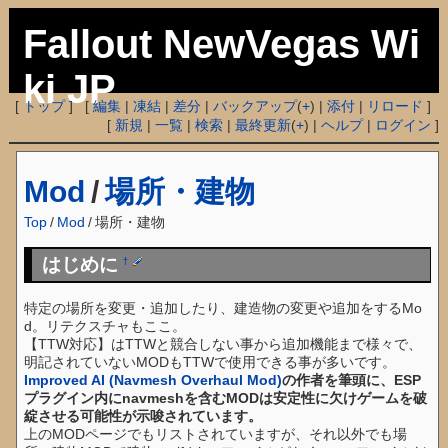
Fallout NewVegas Wi
ki JP
[
トップ
] [
編集
|
凍結
|
差分
|
バックアップ
(
+
) |
添付
|
リロード
]
[
新規
|
一覧
|
検索
|
最終更新
(
+
) |
ヘルプ
|
ログイン
]
Mod
/
場所・建物
Top
/
Mod
/
場所・建物
はじめに
†
特定の場所を変更・追加したり、建造物の変更や追加をするMo
d。リテクスチャもここ。
【TTW対応】はTTWと競合しない事から追加機能まで様々で、
明記されていないMODもTTWで使用できる事が多いです。
Improved AI (Navmesh Overhaul Mod)
の作者を筆頭に、ESP
プラグイン内にnavmeshを含むMODは安定性に欠けゲームを破
綻させる可能性が示唆されています。
上のMODページでもリストされていますが、それ以外でも場