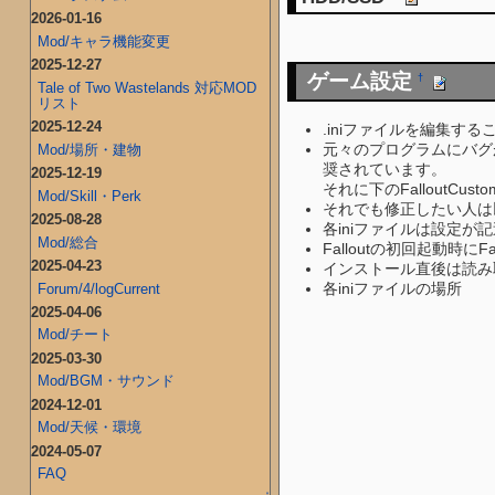
2026-01-16
Mod/キャラ機能変更
2025-12-27
ゲーム設定
†
Tale of Two Wastelands 対応MOD
リスト
2025-12-24
.iniファイルを編集す
元々のプログラムにバグが
Mod/場所・建物
奨されています。
2025-12-19
それに下のFalloutCu
Mod/Skill・Perk
それでも修正したい人は
2025-08-28
各iniファイルは設定
Mod/総合
Falloutの初回起動時にF
2025-04-23
インストール直後は読み
各iniファイルの場所
Forum/4/logCurrent
2025-04-06
Mod/チート
2025-03-30
Mod/BGM・サウンド
2024-12-01
Mod/天候・環境
2024-05-07
FAQ
↑