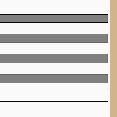
↑
↑
↑
↑
↑
↑