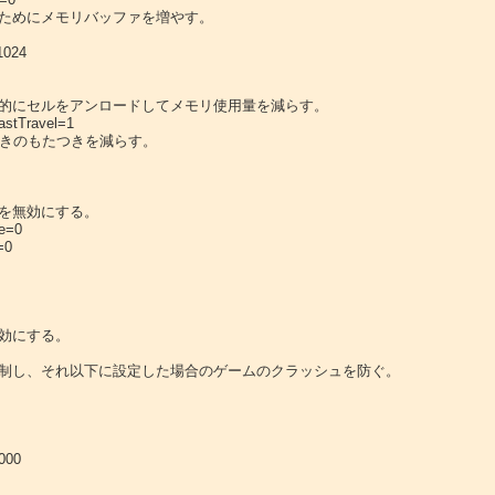
すためにメモリバッファを増やす。

024

制的にセルをアンロードしてメモリ使用量を減らす。

stTravel=1

ときのもたつきを減らす。

を無効にする。

=0

0

効にする。

強制し、それ以下に設定した場合のゲームのクラッシュを防ぐ。

00
