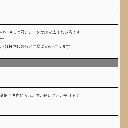
↑
は2枚のVGAには同じデータが読み込まれる為です
です
下(1枚刺しの時と同様に)が起こります
↑
↑
ン選択も考慮に入れた方が良いことが有ります
↑