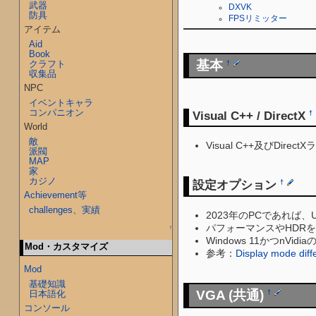
武器
DXVK
防具
FPSリミッター
アイテム
Aid
Book
基本
クラフト
†
収集品
NPC
イベントキャラ
コンパニオン
Visual C++ / DirectX
†
World
敵
Visual C++及びDi
派閥
MAP
家
カジノ
設定オプション
†
Achievement等
challenges、実績
2023年のPCであれば、
パフォーマンスやHDR
↑
Windows 11かつnVidi
Mod・カスタマイズ
参考：
Display mode diff
Mod
基礎知識
VGA (共通)
日本語化
†
コンソール