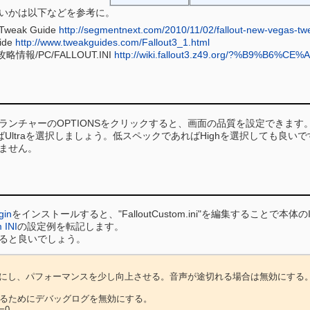
いかは以下などを参考に。
 Tweak Guide
http://segmentnext.com/2010/11/02/fallout-new-vegas-tw
uide
http://www.tweakguides.com/Fallout3_1.html
JP) 攻略情報/PC/FALLOUT.INI
http://wiki.fallout3.z49.org/?%B9%B6
ランチャーのOPTIONSをクリックすると、画面の品質を設定できます
らばUltraを選択しましょう。低スペックであればHighを選択しても
ません。
gin
をインストールすると、"FalloutCustom.ini"を編集することで
 INI
の設定例を転記します。
ると良いでしょう。
効にし、パフォーマンスを少し向上させる。音声が途切れる場合は無効にする。
するためにデバッグログを無効にする。

=0
