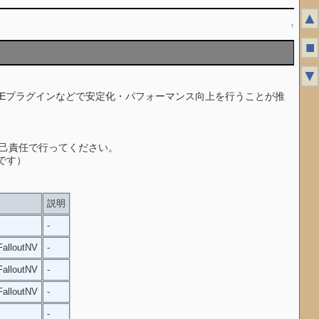
▲
↑
■
▼
NVSEプラグインなどで安定化・パフォーマンス向上を行うことが推
自己責任で行ってください。
いです）
説明
-
alloutNV
-
alloutNV
-
alloutNV
-
-