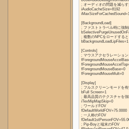
; オーディオの問題を減ら
iAudioCacheSize=8192

iMaxSizeForCachedSound=1
[BackgroundLoad]

; ファストトラベル時に強
bSelectivePurgeUnusedOnFa
; 複数のNPCをロードする
bBackgroundLoadLipFiles=1

[Controls]

; マウスアクセラレーション
fForegroundMouseAccelBase
fForegroundMouseAccelTop=
fForegroundMouseBase=0

fForegroundMouseMult=0

[Display]

; フルスクリーンモードを有
bFull Screen=1

; 最高品質のテクスチャを
iTexMipMapSkip=0

; ワールドFOV

fDefaultWorldFOV=75.0000

; 一人称のFOV

fDefault1stPersonFOV=55.00
; Pip-Boyと端末のFOV

fPipboy1stPersonFOV=47.0
