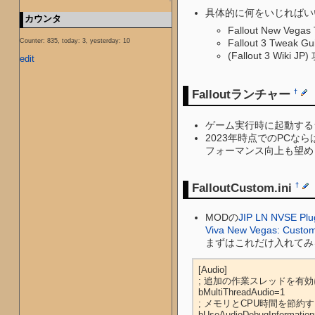
具体的に何をいじればい
カウンタ
Fallout New Vegas
Counter: 835, today: 3, yesterday: 10
Fallout 3 Tweak G
(Fallout 3 Wiki 
edit
Falloutランチャー
†
ゲーム実行時に起動する
2023年時点でのPCな
フォーマンス向上も望め
FalloutCustom.ini
†
MODの
JIP LN NVSE Plu
Viva New Vegas: Custom
まずはこれだけ入れてみ
[Audio]

; 追加の作業スレッドを有
bMultiThreadAudio=1

; メモリとCPU時間を節約
bUseAudioDebugInformation