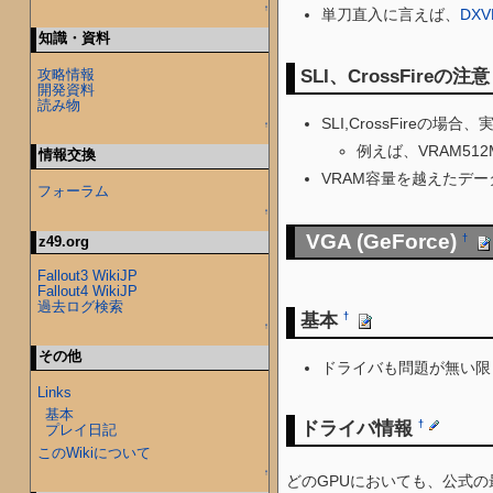
↑
単刀直入に言えば、
DXV
知識・資料
SLI、CrossFireの注
攻略情報
開発資料
読み物
SLI,CrossFire
↑
例えば、VRAM51
情報交換
VRAM容量を越えたデ
フォーラム
↑
VGA (GeForce)
†
z49.org
Fallout3 WikiJP
Fallout4 WikiJP
過去ログ検索
基本
†
↑
その他
ドライバも問題が無い限
Links
基本
ドライバ情報
†
プレイ日記
このWikiについて
↑
どのGPUにおいても、公式