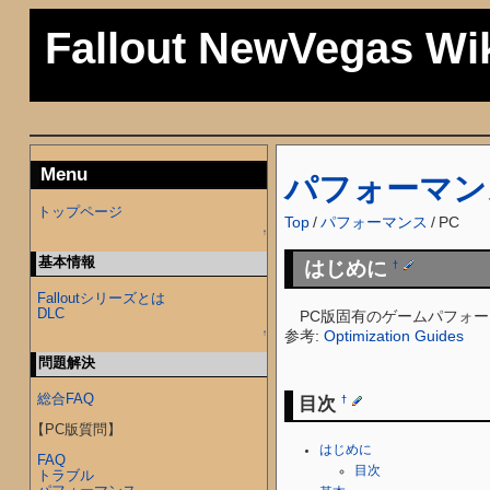
Fallout NewVegas Wi
Menu
パフォーマン
トップページ
Top
/
パフォーマンス
/
PC
↑
基本情報
はじめに
†
Falloutシリーズとは
DLC
PC版固有のゲームパフォー
参考:
Optimization Guides
↑
問題解決
総合FAQ
目次
†
【PC版質問】
はじめに
FAQ
目次
トラブル