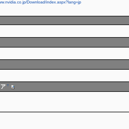
www.nvidia.co.jp/Download/index.aspx?lang=jp
ェア
†