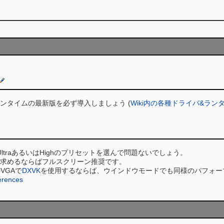
rectXランタイムの最新版を必ず導入しましょう (
Wiki内の各種ドライバ&ラ
UltraあるいはHighのプリセットを選んで問題ないでしょう。
を求めるならばフルスクリーン推奨です。
aのVGAで
DXVK
を使用するならば、ウインドウモードでも同様のパフォー
erences