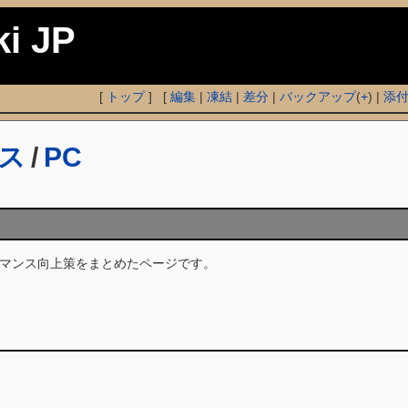
ki JP
[
トップ
] [
編集
|
凍結
|
差分
|
バックアップ
(
+
) |
添
ス
/
PC
マンス向上策をまとめたページです。