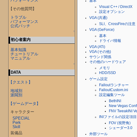
パフォーマンス
基本
Visual C++ / DirectX
【その他質問】
設定オプション
トラブル
VGA (共通)
パフォーマンス
SLI、CrossFireの注意
公式パッチ
VGA (GeForce)
↑
基本
初心者案内
ドライバ情報
VGA (ATi)
基本知識
VGA (その他)
チュートリアル
サウンド関係
マニュアル
その他のハードウェア
↑
メモリ
DATA
HDD/SSD
ゲーム設定
【クエスト】
Falloutランチャー
FalloutCustom.ini
地域別
派閥別
設定編集ツール
BethINI
【ゲームデータ】
New Vegas Confi
FNV TweakINI Ve
キャラクター
INIファイルの設定項目
SPECIAL
Perk
FOV (視野角)
Skill
シェーダー3.0
装備品
外部ツール