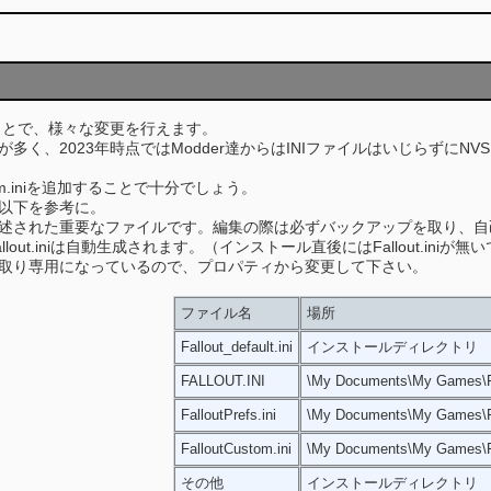
ることで、様々な変更を行えます。
多く、2023年時点ではModder達からはINIファイルはいじらずに
stom.iniを追加することで十分でしょう。
以下を参考に。
が記述された重要なファイルです。編集の際は必ずバックアップを取り、
allout.iniは自動生成されます。（インストール直後にはFallout.iniが無
取り専用になっているので、プロパティから変更して下さい。
ファイル名
場所
Fallout_default.ini
インストールディレクトリ
FALLOUT.INI
\My Documents\My Games\F
FalloutPrefs.ini
\My Documents\My Games\F
FalloutCustom.ini
\My Documents\My Games\F
その他
インストールディレクトリ