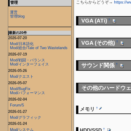
こちらからどうぞ→
https://
管理
運営
管理blog
VGA (ATi)
†
最新の20件
2026-07-20
VGA (その他)
†
Mod/日本語化
Mod/総合/Tale of Two Wastelands
2026-07-19
Mod/戦闘・バランス
Mod/インターフェイス
サウンド関係
†
2026-05-26
Mod/クエスト
2026-05-07
その他のハードウ
Mod/BugFix
Mod/パフォーマンス
2026-02-04
Forum/5
メモリ
†
2026-01-27
Mod/グラフィック
2026-01-24
HDD/SSD
Mod/システム
†