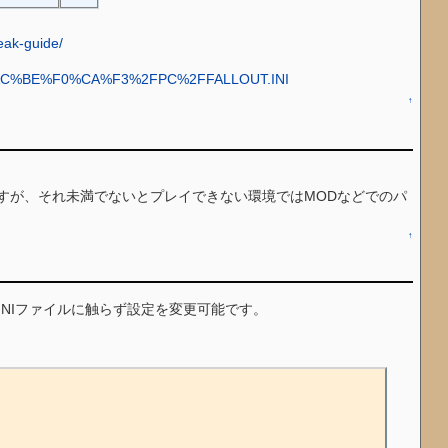
eak-guide/
%CE%AC%BE%F0%CA%F3%2FPC%2FFALLOUT.INI
↑
。
良いですが、それ未満でないとプレイできない環境ではMODなどでのパ
↑
本体のINIファイルに触らず設定を変更可能です。

