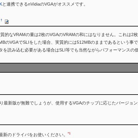
K
と連携できるnVidiaのVGAがオススメです。
意
†
の場合、実質的なVRAMの量は2枚のVGAのVRAMの和にはなりません。これ
2MBのVGAでSLIをした場合、実質的には512MBのままであるという事
ータを読み込む必要がある場合はSLI等でも当然ながらパフォーマンスの低
り最新版が無難でしょうが、使用するVGAのチップに応じたバージョ
*1
の最新のドライバをお使いください。