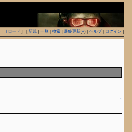
付
|
リロード
] [
新規
|
一覧
|
検索
|
最終更新
(
+
) |
ヘルプ
|
ログイン
]
↑