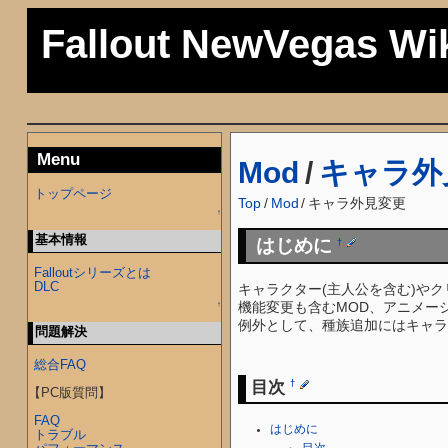
Fallout NewVegas Wi
Menu
Mod
/
キャラ外
トップページ
Top
/
Mod
/
キャラ外見変更
↑
基本情報
はじめに
†
Falloutシリーズとは
DLC
キャラクター(主人公を含む)や
機能変更も含むMOD、アニメー
↑
例外として、種族追加にはキャラ
問題解決
総合FAQ
目次
†
【PC版質問】
FAQ
はじめに
トラブル