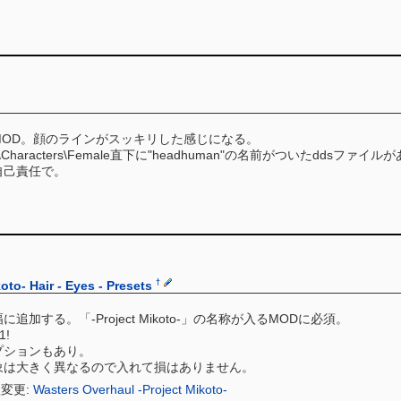
MOD。顔のラインがスッキリした感じになる。
es\Characters\Female直下に"headhuman"の名前がついたd
自己責任で。
†
to- Hair - Eyes - Presets
加する。「-Project Mikoto-」の名称が入るMODに必須。
!
プションもあり。
象は大きく異なるので入れて損はありません。
型変更:
Wasters Overhaul -Project Mikoto-