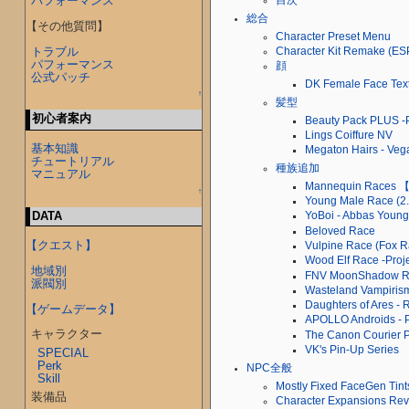
パフォーマンス
目次
総合
【その他質問】
Character Preset Menu
トラブル
Character Kit Remake 
パフォーマンス
顔
公式パッチ
DK Female Face Tex
↑
髪型
初心者案内
Beauty Pack PLUS -Pr
Lings Coiffure NV
基本知識
Megaton Hairs - Vega
チュートリアル
種族追加
マニュアル
Mannequin Race
↑
Young Male Race 
DATA
YoBoi - Abbas Youn
Beloved Race
【クエスト】
Vulpine Race (Fox R
Wood Elf Race -Proje
地域別
FNV MoonShadow R
派閥別
Wasteland Vampiri
Daughters of Are
【ゲームデータ】
APOLLO Androids - P
キャラクター
The Canon Courier P
VK's Pin-Up Series
SPECIAL
Perk
NPC全般
Skill
Mostly Fixed FaceGen 
装備品
Character Expansions Rev