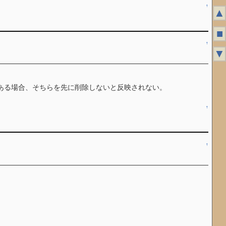
↑
▲
■
↑
▼
dsファイルがある場合、そちらを先に削除しないと反映されない。
↑
↑