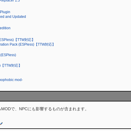
eplacer 1.5
 Plugin
ixed and Updated
edition
es (ESPless)【TTW対応】
ebration Pack (ESPless)【TTW対応】
 (ESPless)
ess)【TTW対応】
mophobic mod-
MODで、NPCにも影響するものが含まれます。