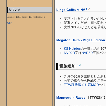
↑
†
カウンタ
Lings Coiffure NV
Counter: 1864, today: 10, yesterday: 6
要求されることが多いがNexus
髪型メインだが、顔も変わって
edit
女性NPCのほとんどを若返
Megaton Hairs - Vegas Edition 
KS Hairdos
の一部も含む10
NVR2R
又は
NVR3R
互換パッ
種族追加
†
外見の変更を主眼とした新し
分類の都合からPerkやス
TTW種族追加対応MOD
の併
Mannequin Races
【TTW対応