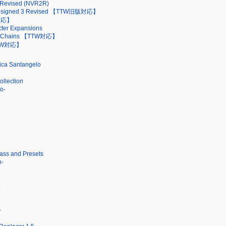
 Revised (NVR2R)
designed 3 Revised 【TTW旧版対応】
W対応】
ter Expansions
and Chains 【TTW対応】
TTW対応】
nica Santangelo
llection
o-
Cass and Presets
o-
-
-