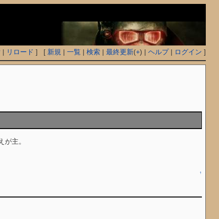
付
|
リロード
] [
新規
|
一覧
|
検索
|
最終更新
(
+
) |
ヘルプ
|
ログイン
]
えが主。
↑