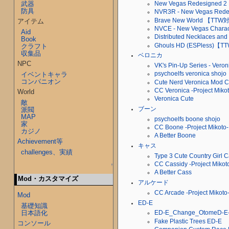
武器
New Vegas Redesigned 2
防具
NVR3R - New Vegas Re
Brave New World 【TT
アイテム
NVCE - New Vegas Charac
Aid
Distributed Necklaces 
Book
Ghouls HD (ESPless)【
クラフト
収集品
ベロニカ
NPC
VK's Pin-Up Series - Vero
イベントキャラ
psychoelfs veronica shojo
コンパニオン
Cute Nerd Veronica Mod Co
CC Veronica -Project Mikot
World
Veronica Cute
敵
派閥
ブーン
MAP
psychoelfs boone shojo
家
CC Boone -Project Mikoto-
カジノ
A Better Boone
Achievement等
キャス
challenges、実績
Type 3 Cute Country Girl 
CC Cassidy -Project Mikot
↑
A Better Cass
Mod・カスタマイズ
アルケード
CC Arcade -Project Mikoto
Mod
ED-E
基礎知識
日本語化
ED-E_Change_OtomeD-E
Fake Plastic Trees ED-E
コンソール