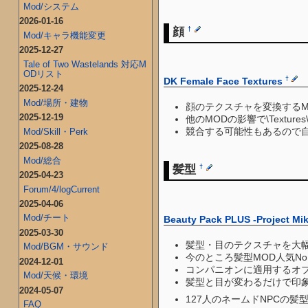
Mod/システム
2026-01-16
顔
†
Mod/キャラ機能変更
2025-12-27
Tale of Two Wastelands 対応M
ODリスト
†
DK Female Face Textures
2025-12-24
Mod/場所・建物
顔のテクスチャを変換する
2025-12-19
他のMODの影響で\Textur
競合する可能性もあるので
Mod/Skill・Perk
2025-08-28
Mod/総合
髪型
†
2025-04-23
Forum/4/logCurrent
2025-04-06
Mod/チート
Beauty Pack PLUS -Project Miko
2025-03-30
髪型・目のテクスチャを大幅に追
Mod/BGM・サウンド
今のところ髪型MOD人気No1
2024-12-01
コンパニオンに適用するオ
Mod/天候・環境
髪型と目が変わるだけで印
2024-05-07
127人のネームドNPCの髪
FAQ