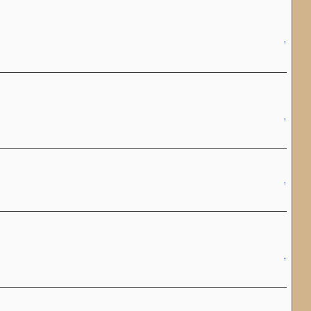
↑
↑
↑
↑