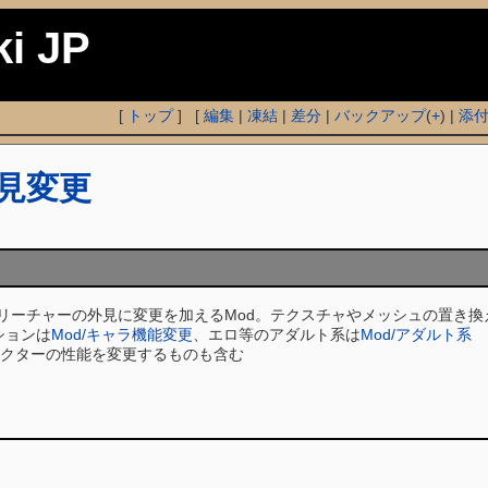
ki JP
[
トップ
] [
編集
|
凍結
|
差分
|
バックアップ
(
+
) |
添
見変更
クリーチャーの外見に変更を加えるMod。テクスチャやメッシュの置き換
ションは
Mod/キャラ機能変更
、エロ等のアダルト系は
Mod/アダルト系
クターの性能を変更するものも含む