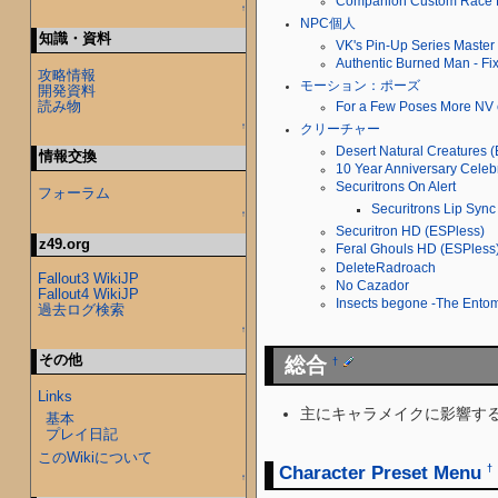
Companion Custom Race R
↑
NPC個人
知識・資料
VK's Pin-Up Series Master
Authentic Burned Man - F
攻略情報
モーション：ポーズ
開発資料
読み物
For a Few Poses More NV 
↑
クリーチャー
Desert Natural Creatur
情報交換
10 Year Anniversary Cel
Securitrons On Alert
フォーラム
Securitrons Lip Sync
↑
Securitron HD (ESPless)
z49.org
Feral Ghouls HD (ESPl
DeleteRadroach
Fallout3 WikiJP
No Cazador
Fallout4 WikiJP
Insects begone -The Ento
過去ログ検索
↑
その他
総合
†
Links
主にキャラメイクに影響する
基本
プレイ日記
このWikiについて
Character Preset Menu
†
↑