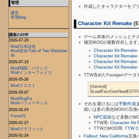
管理
作成したキャラクターをプ
運営
管理blog
Character Kit Remake
(
最新の20件
ゲーム本体のメッシュとテク
2026-07-20
補完MODが複数存在します
Mod/日本語化
Character Kit Remake -
Mod/総合/Tale of Two Wastelan
ds
Character Kit Remake 
Character Kit Remake 
2026-07-19
Character Kit Remake 
Mod/戦闘・バランス
Mod/インターフェイス
TTW含めたFacegenデー
2026-05-26
Mod/クエスト
[General]

bLoadFaceGenHeadEGTFi
2026-05-07
Mod/BugFix
Mod/パフォーマンス
それを避けるには
手動作成
或いは多の美化MODの互換
2026-02-04
Forum/5
NPC追加
など多数のMO
TTW用:
Character Ki
2026-01-27
TTWのMOD用:
TTW Ch
Mod/グラフィック
2026-01-24
Fallout: New California
互換