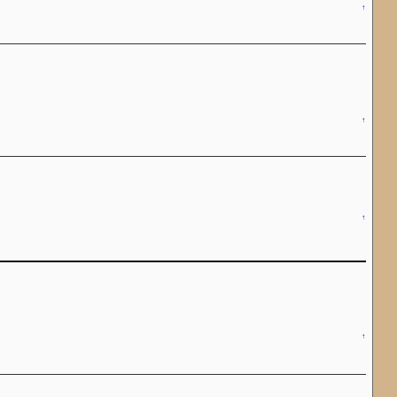
↑
↑
↑
↑