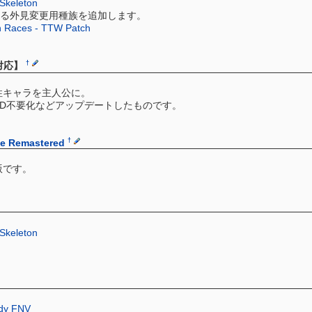
 Skeleton
される外見変更用種族を追加します。
 Races - TTW Patch
†
対応】
性キャラを主人公に。
を前提MOD不要化などアップデートしたものです。
†
ce Remastered
生版です。
 Skeleton
ody FNV