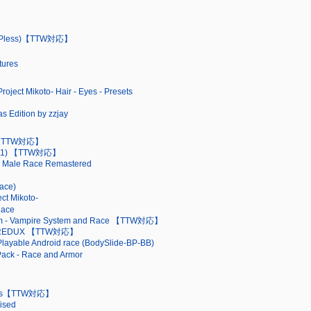
(ESPless)【TTW対応】
tures
oject Mikoto- Hair - Eyes - Presets
s Edition by zzjay
s 【TTW対応】
(2.1) 【TTW対応】
g Male Race Remastered
ace)
ct Mikoto-
ace
sm - Vampire System and Race 【TTW対応】
s - REDUX 【TTW対応】
layable Android race (BodySlide-BP-BB)
ack - Race and Armor
Tints【TTW対応】
ised