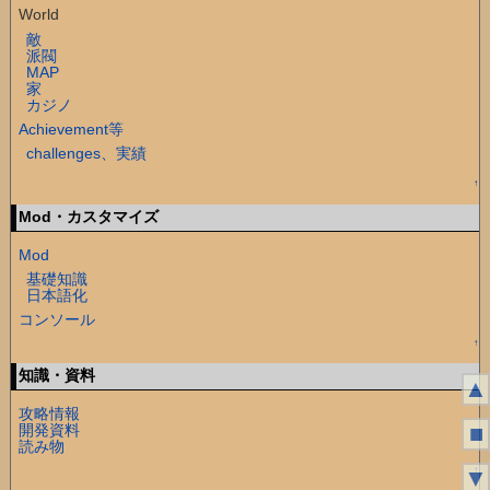
World
敵
派閥
MAP
家
カジノ
Achievement等
challenges、実績
↑
Mod・カスタマイズ
Mod
基礎知識
日本語化
コンソール
↑
知識・資料
▲
攻略情報
■
開発資料
読み物
↑
▼