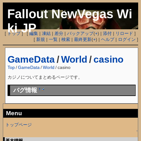
Fallout NewVegas Wi
ki JP
[
トップ
] [
編集
|
凍結
|
差分
|
バックアップ
(
+
) |
添付
|
リロード
]
[
新規
|
一覧
|
検索
|
最終更新
(
+
) |
ヘルプ
|
ログイン
]
GameData
/
World
/
casino
Top
/
GameData
/
World
/
casino
カジノについてまとめるページです。
バグ情報
†
Menu
トップページ
↑
基本情報