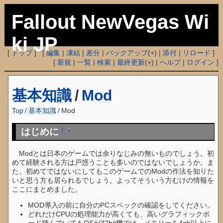
Fallout NewVegas Wi
ki JP
[
トップ
] [
編集
|
凍結
|
差分
|
バックアップ
(
+
) |
添付
|
リロード
]
[
新規
|
一覧
|
検索
|
最終更新
(
+
) |
ヘルプ
|
ログイン
]
基本知識
/
Mod
Top
/
基本知識
/
Mod
はじめに
†
Modとは日本のゲームでは余りなじみの無いものでしょう。初
めて経験される方は戸惑うことも多いのではないでしょうか。ま
た、初めてではないにしてもこのゲームでのModの作法を知りた
いと思う方も居られるでしょう。よってそういう方むけの情報を
ここにまとめました。
MOD導入の前に自分のPCスペックの確認をしてください。
どれだけCPUの処理能力が高くても、高いグラフィックボ