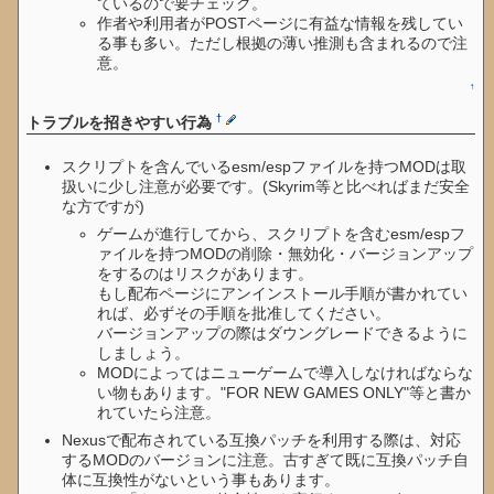
ているので要チェック。
作者や利用者がPOSTページに有益な情報を残してい
る事も多い。ただし根拠の薄い推測も含まれるので注
意。
↑
†
トラブルを招きやすい行為
スクリプトを含んでいるesm/espファイルを持つMODは取
扱いに少し注意が必要です。(Skyrim等と比べればまだ安全
な方ですが)
ゲームが進行してから、スクリプトを含むesm/espフ
ァイルを持つMODの削除・無効化・バージョンアップ
をするのはリスクがあります。
もし配布ページにアンインストール手順が書かれてい
れば、必ずその手順を批准してください。
バージョンアップの際はダウングレードできるように
しましょう。
MODによってはニューゲームで導入しなければならな
い物もあります。"FOR NEW GAMES ONLY"等と書か
れていたら注意。
Nexusで配布されている互換パッチを利用する際は、対応
するMODのバージョンに注意。古すぎて既に互換パッチ自
体に互換性がないという事もあります。