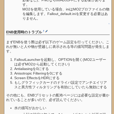
す。
MO2を使用している場合、iniはMO2プロファイルの物
を編集します。Fallout_default.iniを変更する必要はあ
りません。
↑
†
ENB使用時のトラブル
まずENBを使う際は必ず以下のゲーム設定を行ってください。こ
れが無いと人や物が壁越しに表示される等の描写問題が発生しま
す。
FalloutLauncherを起動し、OPTIONを開く(MO2ユーザー
は必ずMO2から起動してください)
Antialiasingを0にする
Anisotropic Filteringを0にする
Screen EffectsをHDRにする
もしグラフィックカードのドライバ設定でアンチエイリア
スと異方性フィルタリングを有効にしていたら無効にする
その他にも、ENBプリセットの配布ページには必要な設定が書か
れていることが多いので、必ず読んでください。
水の描写がおかしい