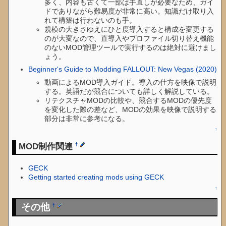
多く、内容も古くて一部は手直しが必要なため、ガイ
ドでありながら難易度が非常に高い。知識だけ取り入
れて構築は行わないのも手。
規模の大きさゆえにひと度導入すると構成を変更する
のが大変なので、直導入やプロファイル切り替え機能
のないMOD管理ツールで実行するのは絶対に避けまし
ょう。
Beginner's Guide to Modding FALLOUT: New Vegas (2020)
動画によるMOD導入ガイド。導入の仕方を映像で説明
する。英語だが競合についても詳しく解説している。
リテクスチャMODの比較や、競合するMODの優先度
を変化した際の差など、MODの効果を映像で説明する
部分は非常に参考になる。
↑
MOD制作関連
†
GECK
Getting started creating mods using GECK
↑
その他
†