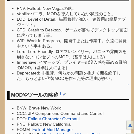
FNV: Fallout: New Vegasの略。
Vanilla:バニラ。MODを導入していない状態のこと。
LOD: Level of Detail。描画負荷が低い、遠景用の簡易オブ
ジェクト。
CTD: Crash to Desktop。ゲームが落ちてデスクトップ画面
に戻ってしまう事。
WIP: Work In Progress。開発中または作業中。永遠に開発
中という事もある。
Lore, Lore Friendly: ロアフレンドリー。バニラの雰囲気を
崩さないコンセプトのMOD。(基準は人による)
Immersive: イマーシブ。プレイヤーの没入感を高める目的
のMOD。(基準は人による)
Deprecated: 非推奨。何らかの問題を抱えて開発終了し
た、もっとよい代替MODを作った等の理由が多い。
↑
MODやツールの略称
†
BNW: Brave New World
CCC: JIP Companions Command and Control
FCO:
Fallout Character Overhaul
▲
FNC: Fallout: New California
FOMM:
Fallout Mod Manager