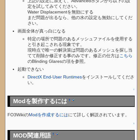
上記の設定に加えて、Advancedボタンから以下の設
定を試してみてください。
Water Displacementを無効にする
まだ問題が出るなら、他の水の設定も無効にしてくだ
さい。
画面全体が真っ白になる
特定の場所で問題のあるメッシュファイルを使用する
と引き起こされる現象です。
現時点で唯一の解決策は問題のあるメッシュを探し当
てて削除か修正する事のみです。修正の仕方は
こちら
のBlinding Glaresの項を参照。
起動できない
DirectX End-User Runtimes
をインストールしてくださ
い。
↑
Modを製作するには
†
FO3Wikiの
Modを作成するには
にて詳しく解説されています。
↑
MOD関連用語
†