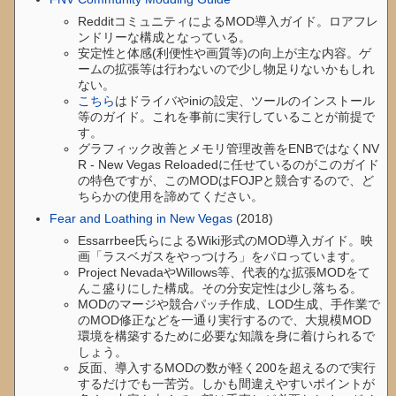
RedditコミュニティによるMOD導入ガイド。ロアフレ
ンドリーな構成となっている。
安定性と体感(利便性や画質等)の向上が主な内容。ゲ
ームの拡張等は行わないので少し物足りないかもしれ
ない。
こちら
はドライバやiniの設定、ツールのインストール
等のガイド。これを事前に実行していることが前提で
す。
グラフィック改善とメモリ管理改善をENBではなくNV
R - New Vegas Reloadedに任せているのがこのガイド
の特色ですが、このMODはFOJPと競合するので、ど
ちらかの使用を諦めてください。
Fear and Loathing in New Vegas
(2018)
Essarrbee氏らによるWiki形式のMOD導入ガイド。映
画「ラスベガスをやっつけろ」をパロっています。
Project NevadaやWillows等、代表的な拡張MODをて
んこ盛りにした構成。その分安定性は少し落ちる。
MODのマージや競合パッチ作成、LOD生成、手作業で
のMOD修正などを一通り実行するので、大規模MOD
環境を構築するために必要な知識を身に着けられるで
しょう。
反面、導入するMODの数が軽く200を超えるので実行
するだけでも一苦労。しかも間違えやすいポイントが