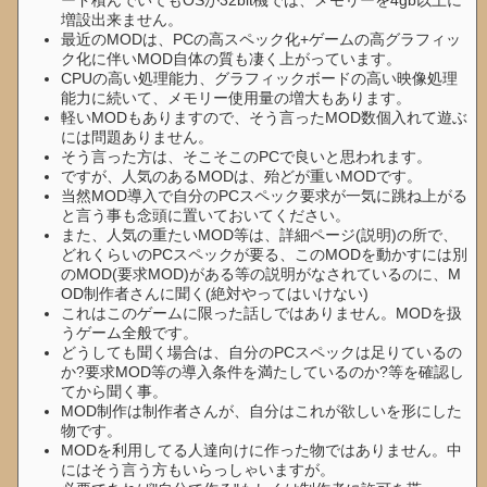
ード積んでいてもOSが32bit機では、メモリーを4gb以上に
増設出来ません。
最近のMODは、PCの高スペック化+ゲームの高グラフィッ
ク化に伴いMOD自体の質も凄く上がっています。
CPUの高い処理能力、グラフィックボードの高い映像処理
能力に続いて、メモリー使用量の増大もあります。
軽いMODもありますので、そう言ったMOD数個入れて遊ぶ
には問題ありません。
そう言った方は、そこそこのPCで良いと思われます。
ですが、人気のあるMODは、殆どが重いMODです。
当然MOD導入で自分のPCスペック要求が一気に跳ね上がる
と言う事も念頭に置いておいてください。
また、人気の重たいMOD等は、詳細ページ(説明)の所で、
どれくらいのPCスペックが要る、このMODを動かすには別
のMOD(要求MOD)がある等の説明がなされているのに、M
OD制作者さんに聞く(絶対やってはいけない)
これはこのゲームに限った話しではありません。MODを扱
うゲーム全般です。
どうしても聞く場合は、自分のPCスペックは足りているの
か?要求MOD等の導入条件を満たしているのか?等を確認し
てから聞く事。
MOD制作は制作者さんが、自分はこれが欲しいを形にした
物です。
MODを利用してる人達向けに作った物ではありません。中
にはそう言う方もいらっしゃいますが。