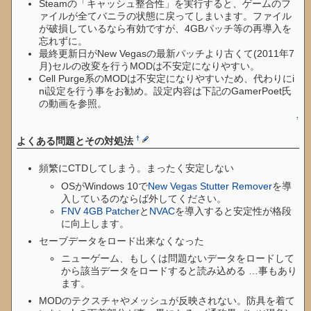
Steamの「キャッシュ整合性」を実行すると、ゲームのフ
ァイルが全てバニラの状態に戻ってしまいます。ファイル
が破損しているなら有効ですが、4GBパッチ等の再導入を
忘れずに。
最終更新日がNew Vegasの最新パッチより古くて(2011年7
月)セルの改変を行うMODは不安定になりやすい。
Cell Purge系のMODは不安定になりやすいため、代わりにi
ni設定を行う事をお勧め。設定内容は下記のGamerPoet氏
の動画を参照。
↑
†
よくある問題とその対処法
頻繁にCTDしてしまう。まったく安定しない
OSがWindows 10で
New Vegas Stutter Remover
を導
入しているのならば外してください。
FNV 4GB Patcher
と
NVAC
を導入すると安定性が格段
に向上します。
セーブデータをロード出来なくなった
ニューゲーム、もしくは問題ないデータをロードして
から該当データをロードすると読み込める …事もあり
ます。
MODのテクスチャやメッシュが反映されない。防具を着て