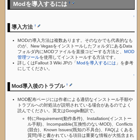
Modを導入するには
†
↑
導入方法
†
MODの導入方法は複数あります。そのなかでも代表的なも
のが、New VegasをインストールしたフォルダにあるData
フォルダ内にMODファイルを直接コピーする方法と、
MOD
管理ツール
を使用してインストールする方法です。
詳しくはFallout 3 Wiki JPの「
Modを導入するには
」を参考
にしてください。
↑
Mod導入後のトラブル
†
MOD配布ページには作者による適切なインストール手順や
トラブルへの対処法が説明されている場合があるのでよく
読んでください。英文はGoogle翻訳で。
特にRequirement(動作条件)、Installation(インストー
ル手順)、Incompatible(互換性のないMOD)、Conflicts
(競合)、Known Issues(既知の不具合)、FAQ(よくある
質問)等と書かれている項目は重要な情報が大抵含まれ