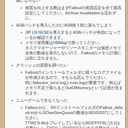
麗にならない
画質を向上する際はまずFalloutの画質設定を全て最高
設定にしてください。Archive Invalidationも忘れず
に。
4GBパッチを導入したのに4GB使う前に落ちてしまう
JIP LN NVSE
を導入すると4GBパッチが有効になって
いるか確認できます。
メモリ使用量は
VMMap
で測ってください。
タスクマネージャーやリソースモニターは仮想メモリ
全体の数値を表示しないので、Falloutのメモリ計測に
は役に立ちません。
クラッシュの原因を調べたい
Falloutのインストールフォルダに様々なログファイル
が作成されるので、そちらを読んでください。
特にfalloutnv_error.logとnvac.logが重要です。例えば
メモリ不足で落ちるとOutOfMemoryという記述が含ま
れます。
ニューゲームできなくなった
Fallout.iniと、NVインストールフォルダのFallout_defa
ult.iniからSCharGenQuestの数値を00102037にしてく
ださい。
TTW2.9.4bをプレイしているなら001FFFF8に(3.2は
必要なし)、FNCなら00AD31FFにする必要がありま