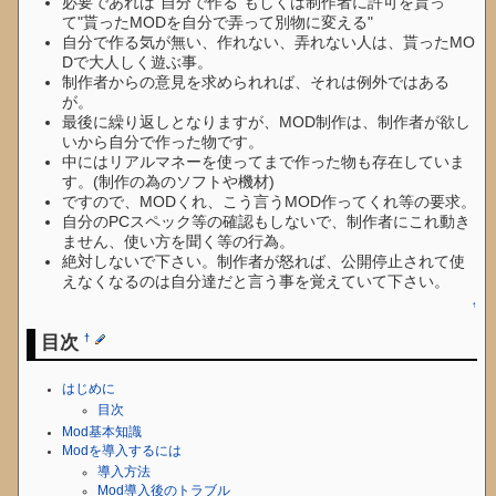
必要であれば"自分で作る"もしくは制作者に許可を貰っ
て"貰ったMODを自分で弄って別物に変える"
自分で作る気が無い、作れない、弄れない人は、貰ったMO
Dで大人しく遊ぶ事。
制作者からの意見を求められれば、それは例外ではある
が。
最後に繰り返しとなりますが、MOD制作は、制作者が欲し
いから自分で作った物です。
中にはリアルマネーを使ってまで作った物も存在していま
す。(制作の為のソフトや機材)
ですので、MODくれ、こう言うMOD作ってくれ等の要求。
自分のPCスペック等の確認もしないで、制作者にこれ動き
ません、使い方を聞く等の行為。
絶対しないで下さい。制作者が怒れば、公開停止されて使
えなくなるのは自分達だと言う事を覚えていて下さい。
↑
目次
†
はじめに
目次
Mod基本知識
Modを導入するには
導入方法
Mod導入後のトラブル