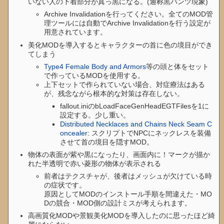
いない人の下着部分が真っ黒になる。(通称黒パンツ現象)
Archive Invalidationを行ってください。全てのMOD管
理ツールには自動でArchive Invalidationを行う設定が
用意されています。
美化MODを導入するとキャラクターの首に色の境目ができ
てしまう
Type4 Female Body and Armors
等の頭と体をセット
で作っているMODを使用する。
上下セットで作られていない場合、対症療法はある
が、残念ながら根本的な対策は存在しない。
fallout.iniのbLoadFaceGenHeadEGTFilesを1に
設定する。少し重い。
Distributed Necklaces and Chains Neck Seam C
oncealer
: スクリプトでNPCにネックレスを装備
させて首の境目を隠すMOD。
物体の表面が紫や黒になったり、画面内に！マークが描か
れた半透明で赤い菱形の物体が表示される
前者はテクスチャが、後者はメッシュが欠けている時
の症状です。
原因としてMODのインストール手順を間違えた・MO
Dの競合・MOD側の設計ミスが考えられます。
高画質化MODや景観美化MODを導入したのに思ったほど綺