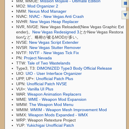
MM, MMUE:
Mission Mojave - Ultimate Edition
■
MO2:
Mod Organizer 2
NMM:
Nexus Mod Manager
▼
NVAC:
NVAC - New Vegas Anti Crash
NVHR:
New Vegas Heap Replacer
NVR, NVGE: New Vegas Reloaded(New Vegas Graphic Ext
ender)。
New Vegas Redesigned 3
とかNew Vegas Restora
tionなど、略称が被るMODが多い。
NVSE:
New Vegas Script Extender
NVSR:
New Vegas Stutter Remover
NVTF:
NVTF - New Vegas Tick Fix
PN:
Project Nevada
TTW:
Tale of Two Wastelands
Type3, T3:
DIMONIZED Type3 Body Official Release
UIO:
UIO - User Interface Organizer
UPP, UP+:
Unofficial Patch Plus
UPN:
Unofficial Patch NVSE
VUI+:
Vanilla UI Plus
WAR:
Weapon Animation Replacers
WME:
WME - Weapon Mod Expansion
WMM:
The Weapon Mod Menu
WMIM:
WMIM - Weapon Mesh Improvement Mod
WMX:
Weapon Mods Expanded - WMX
WRP: Weapon Retexture Project
YUP:
Yukichigai Unofficial Patch