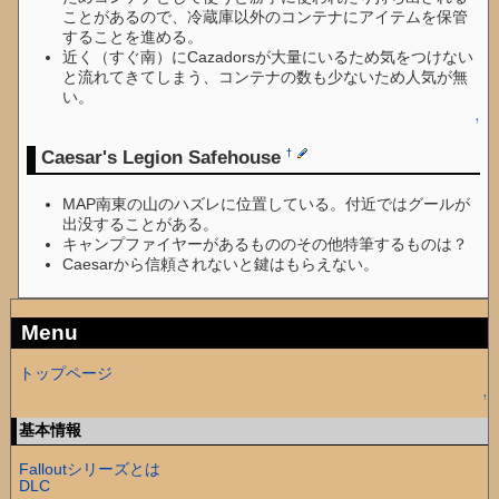
ことがあるので、冷蔵庫以外のコンテナにアイテムを保管
することを進める。
近く（すぐ南）にCazadorsが大量にいるため気をつけない
と流れてきてしまう、コンテナの数も少ないため人気が無
い。
↑
Caesar's Legion Safehouse
†
MAP南東の山のハズレに位置している。付近ではグールが
出没することがある。
キャンプファイヤーがあるもののその他特筆するものは？
Caesarから信頼されないと鍵はもらえない。
Menu
トップページ
↑
基本情報
Falloutシリーズとは
DLC