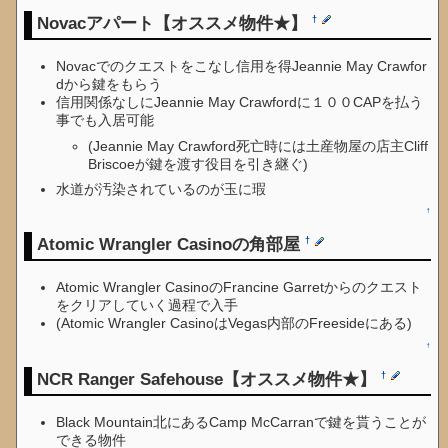
Novacアパート【オススメ物件★】
†
Novacでのクエストをこなし信用を得Jeannie May Crawfor
dから鍵をもらう
信用関係なしにJeannie May Crawfordに１００CAPを払う
事でも入居可能
(Jeannie May Crawford死亡時には土産物屋の店主Cliff
Briscoeが鍵を渡す役目を引き継ぐ)
水道が汚染されているのが玉に瑕
↑
Atomic Wrangler Casinoの角部屋
†
Atomic Wrangler CasinoのFrancine Garretからのクエスト
をクリアしていく過程で入手
(Atomic Wrangler CasinoはVegas内部のFreesideにある)
↑
NCR Ranger Safehouse【オススメ物件★】
†
Black Mountain北にあるCamp McCarranで鍵を貰うことが
できる物件