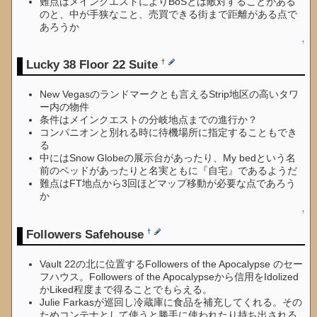
難点はメインクエストによりBoSとは敵対することがある
のと、中が手狭なこと、売買できる街まで距離がある点で
あろうか
↑
Lucky 38 Floor 22 Suite
†
New Vegasのランドマークとも言えるStrip地区の高いタワ
ー内の物件
条件はメインクエストの分岐地点までの進行か？
コンパニオンと別れる時に待機場所に指定することもでき
る
中にはSnow Globeの展示台があったり、My bedという名
前のベッドがあったりと名実ともに『自宅』であるようだ
難点はFT地点から3回ほどマップ移動が必要な点であろう
か
↑
Followers Safehouse
†
Vault 22の北に位置するFollowers of the Apocalypse のセー
フハウス。Followers of the Apocalypseから信用をIdolized
かLiked程度まで得ることでもらえる。
Julie Farkasが巡回し冷蔵庫に食品を補充してくれる。その
ためコンテナとして使うと勝手に使われたり持ち出される