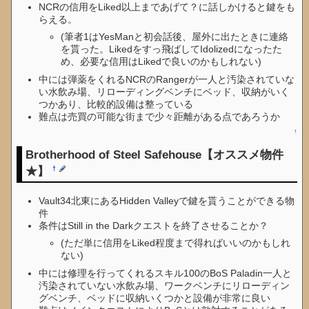
NCRの信用をLiked以上まであげて？に話しかけると鍵をも
らえる。
(筆者1はYesManと初会話後、屋外に出たときに連絡
を貰った。Likedをすっ飛ばしてIdolizedになったた
め、必要な信用はLikedで良いのかもしれない)
中には弾薬をくれるNCRのRangerが一人と汚染されていな
い水飲み場、リローディングベンチにベッド、収納がいく
つかあり、比較的設備は整っている
難点は売買の可能な街まで少々距離がある点であろうか
↑
Brotherhood of Steel Safehouse【オススメ物件
★】
†
Vault34北東にあるHidden Valleyで鍵を貰うことができる物
件
条件はStill in the Darkクエストを終了させることか？
(ただ単に信用をLiked程度まで得ればいいのかもしれ
ない)
中には修理を行ってくれるスキル100のBoS Paladin一人と
汚染されていない水飲み場、ワークベンチにリローディン
グベンチ、ベッドに収納いくつかと設備が非常に良い