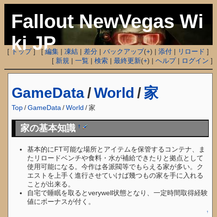
Fallout NewVegas Wi
ki JP
[
トップ
] [
編集
|
凍結
|
差分
|
バックアップ
(
+
) |
添付
|
リロード
]
[
新規
|
一覧
|
検索
|
最終更新
(
+
) |
ヘルプ
|
ログイン
]
GameData
/
World
/
家
Top
/
GameData
/
World
/
家
家の基本知識
†
基本的にFT可能な場所とアイテムを保管するコンテナ、ま
たリロードベンチや食料・水が補給できたりと拠点として
使用可能になる。今作は各派閥等でもらえる家が多い。ク
エストを上手く進行させていけば幾つもの家を手に入れる
ことが出来る。
自宅で睡眠を取るとverywell状態となり、一定時間取得経験
値にボーナスが付く。
↑