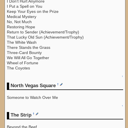
I Don't Hurt Anymore
I Put a Spell on You
Keep Your Eyes on the Prize
Medical Mystery
No, Not Much
Restoring Hope
Return to Sender (Achievement/Trophy)
That Lucky Old Sun (Achievement/Trophy)
The White Wash
There Stands the Grass
Three-Card Bounty
We Will All Go Together
Wheel of Fortune
The Coyotes
↑
North Vegas Square
†
Someone to Watch Over Me
↑
The Strip
†
Beyond the Beef