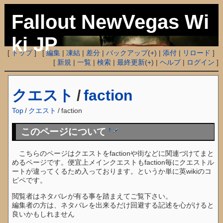
Fallout NewVegas Wi
ki JP
[
トップ
] [
編集
|
凍結
|
差分
|
バックアップ
(
+
) |
添付
|
リロード
]
[
新規
|
一覧
|
検索
|
最終更新
(
+
) |
ヘルプ
|
ログイン
]
クエスト
/
faction
Top
/
クエスト
/
faction
このページについて
†
こちらのページはクエストをfactionや街などに関連づけてまと
めるページです。便宜上メインクエストもfaction毎にクエストル
ートが違ってくるため入っております。というか単に英wikiのコ
ピペです。
閲覧者はネタバレが有る事を踏まえてご覧下さい。
編集者の方は、ネタバレを出来るだけ回避する記述を心がけると
良いかもしれません