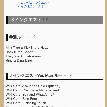
コンパニオンクエスト
その他のクエスト
↑
メインクエスト
†
↑
共通ルート
†
Ain't That a Kick in the Head
Back in the Saddle
They Went That-a-Way
Ring-a-Ding-Ding
↑
メインクエストYes Man ルート
†
Wild Card: Ace in the Hole (optional)
Wild Card: Change in Management
Wild Card: You and What Army?
Wild Card: Side Bets
Wild Card: Finishing Touch