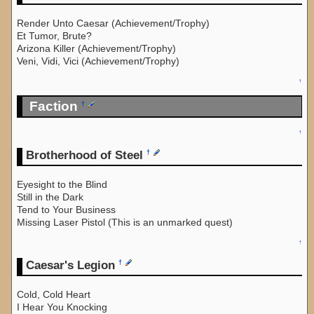
Render Unto Caesar (Achievement/Trophy)
Et Tumor, Brute?
Arizona Killer (Achievement/Trophy)
Veni, Vidi, Vici (Achievement/Trophy)
↑
Faction
†
↑
Brotherhood of Steel
†
Eyesight to the Blind
Still in the Dark
Tend to Your Business
Missing Laser Pistol (This is an unmarked quest)
↑
Caesar's Legion
†
Cold, Cold Heart
I Hear You Knocking