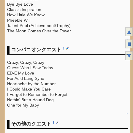
Bye Bye Love
Classic Inspiration
How Little We Know
Pheeble Will
Talent Pool (Achievement/Trophy)
▲
The Moon Comes Over the Tower
↑
■
コンパニオンクエスト
†
▼
Crazy, Crazy, Crazy
Guess Who I Saw Today
ED-E My Love
For Auld Lang Syne
Heartache by the Number
I Could Make You Care
I Forgot to Remember to Forget
Nothin' But a Hound Dog
One for My Baby
↑
その他のクエスト
†