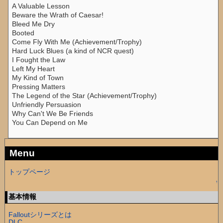
A Valuable Lesson
Beware the Wrath of Caesar!
Bleed Me Dry
Booted
Come Fly With Me (Achievement/Trophy)
Hard Luck Blues (a kind of NCR quest)
I Fought the Law
Left My Heart
My Kind of Town
Pressing Matters
The Legend of the Star (Achievement/Trophy)
Unfriendly Persuasion
Why Can't We Be Friends
You Can Depend on Me
Menu
トップページ
↑
基本情報
Falloutシリーズとは
DLC