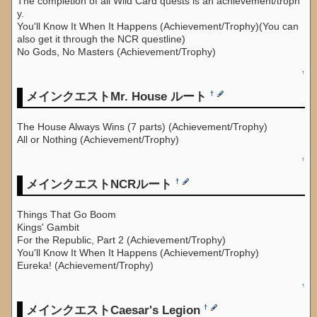
The completion of all Wild Card quests is an achievement/troph
y.
You'll Know It When It Happens (Achievement/Trophy)(You can
also get it through the NCR questline)
No Gods, No Masters (Achievement/Trophy)
↑
メインクエストMr. House ルート
†
The House Always Wins (7 parts) (Achievement/Trophy)
All or Nothing (Achievement/Trophy)
↑
メインクエストNCRルート
†
Things That Go Boom
Kings' Gambit
For the Republic, Part 2 (Achievement/Trophy)
You'll Know It When It Happens (Achievement/Trophy)
Eureka! (Achievement/Trophy)
↑
メインクエストCaesar's Legion
†