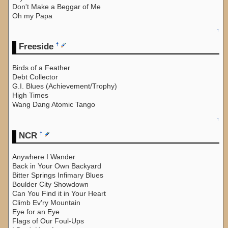
Don't Make a Beggar of Me
Oh my Papa
↑
Freeside
†
Birds of a Feather
Debt Collector
G.I. Blues (Achievement/Trophy)
High Times
Wang Dang Atomic Tango
↑
NCR
†
Anywhere I Wander
Back in Your Own Backyard
Bitter Springs Infimary Blues
Boulder City Showdown
Can You Find it in Your Heart
Climb Ev'ry Mountain
Eye for an Eye
Flags of Our Foul-Ups