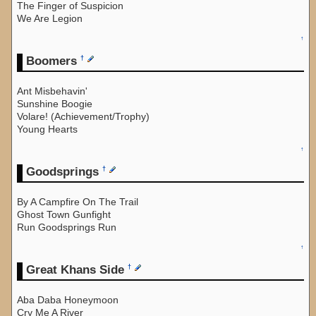
The Finger of Suspicion
We Are Legion
↑
Boomers
†
Ant Misbehavin'
Sunshine Boogie
Volare! (Achievement/Trophy)
Young Hearts
↑
Goodsprings
†
By A Campfire On The Trail
Ghost Town Gunfight
Run Goodsprings Run
↑
Great Khans Side
†
Aba Daba Honeymoon
Cry Me A River