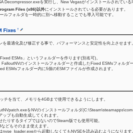
A Decompressor.exeを実行し、New Vegasがインストールされて
Program Files (x86)以外
にインストールされている必要があります。
ールフォルダを一時的に別へ移動することでも導入可能です。
M Fixes
†
インを最適化及び修正する事で、パフォーマンスと安定性を向上させます
ixed ESMs」というフォルダーを作ります(別名可)。
 を実行し、FalloutNVのインストールフォルダーと作成したFixed ESMsフォ
Fixed ESMsフォルダー内に5個のESMファイルが作成されます。
eに直接パッチを当て、メモリを4GBまで使用できるようにします。
NVpatch.exeをNVのインストールフォルダ(C:\Steam\steamapps\co
アップも自動生成してくれます。
せたりするタイプではないのでSteam版でも使用可能。
NBなどもそのまま使えます。
vse_loader.exeから起動しなくてもNVSEを読み込むようになります