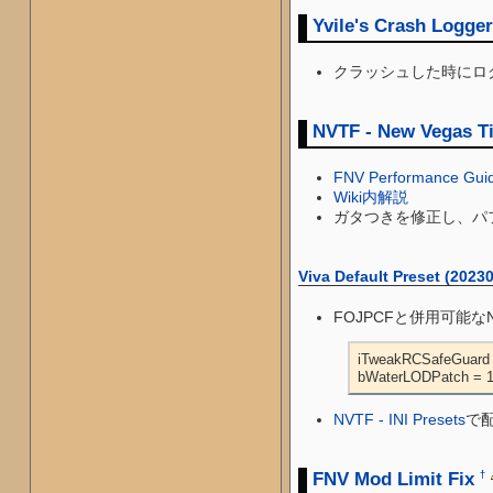
Yvile's Crash Logge
クラッシュした時にロ
NVTF - New Vegas Ti
FNV Performance Guid
Wiki内解説
ガタつきを修正し、パ
Viva Default Preset (2023
FOJPCFと併用可能
iTweakRCSafeGu
bWaterLODPatch
NVTF - INI Presets
で配
FNV Mod Limit Fix
†