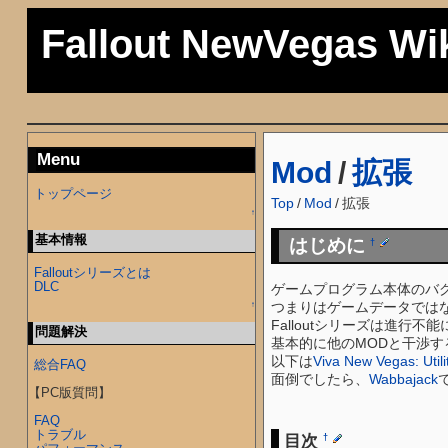
Fallout NewVegas Wi
Menu
Mod
/
拡張
トップページ
Top
/
Mod
/
拡張
↑
基本情報
はじめに
†
Falloutシリーズとは
DLC
ゲームプログラム本体のバ
つまりはゲームデータでは
↑
Falloutシリーズは進行
問題解決
基本的に他のMODと干渉す
以下は
Viva New Vegas: Utili
総合FAQ
面倒でしたら、
Wabbajack
【PC版質問】
FAQ
トラブル
目次
†