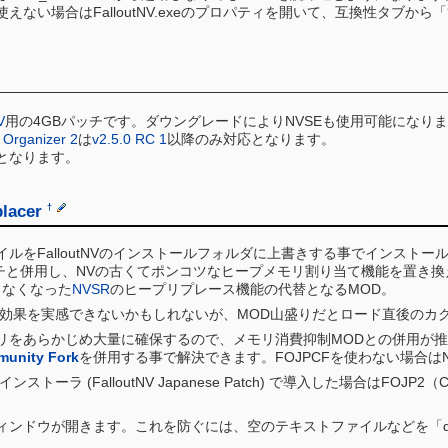
使えない場合はFalloutNV.exeのプロパティを開いて、互換性タ
V
用の4GBパッチです。ダウングレードによりNVSEも使用可能になり
Organizer 2
は
v2.5.0 RC 1
以降のみ対応となります。
となります。
lacer
†
ルをFalloutNVのインストールフォルダに上書きする事でインストー
パッチと併用し、NVの古くてポンコツなヒープメモリ割り当て機能を置き
できなくなった
NVSR
のヒープリプレース機能の代替となるMOD。
効果を実感できないかもしれないが、MOD山盛りだとロード直後のカ
リをあらかじめ大量に確保するので、メモリ消費抑制MODとの併用が
unity Fork
を併用する事で解決できます。FOJPCFを使わない場合はNVTFの 
ストーラ (FalloutNV Japanese Patch) で導入した場合は
ンドウが開きます。これを防ぐには、空のテキストファイルなどを「d3d