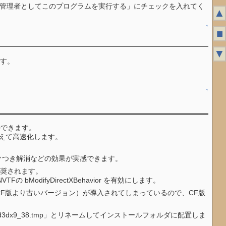
ブから「管理者としてこのプログラムを実行する」にチェックを入れてく
▲
↑
■
▼
ます。
↑
ルできます。
換えて高速化します。
クつき解消などの効果が実感できます。
推奨されます。
bModifyDirectXBehavior を有効にします。
FOJP2（CF版より古いバージョン）が導入されてしまっているので、CF版
x9_38.tmp」とリネームしてインストールフォルダに配置しま