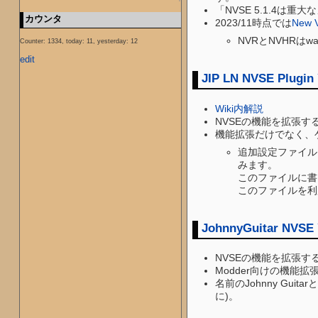
「NVSE 5.1.4
カウンタ
2023/11時点では
New 
NVRとNVHRは
Counter: 1334, today: 11, yesterday: 12
edit
JIP LN NVSE Plugin
Wiki内解説
NVSEの機能を拡張す
機能拡張だけでなく、
追加設定ファイル: Fal
みます。
このファイルに書
このファイルを利
JohnnyGuitar NVSE
NVSEの機能を拡張する
Modder向けの機能
名前のJohnny G
に)。