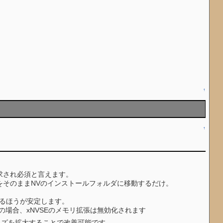
↑
↑
で要求され必須と言えます。
ダをそのままNVのインストールフォルダに移動するだけ。
実行するほうが安定します。
の場合、xNVSEのメモリ拡張は無効化されます
によりそのサイズを拡大することで改善可能です。