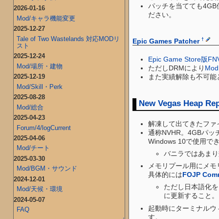
パッチを当てても4GB
2026-01-16
ださい。
Mod/キャラ機能変更
2025-12-27
Tale of Two Wastelands 対応MODリ
†
Epic Games Patcher
スト
2025-12-24
Epic Game Store版FN
Mod/場所・建物
ただしDRMにより
Mod 
また実績解除も不可能
2025-12-19
Mod/Skill・Perk
2025-08-28
New Vegas Heap Rep
Mod/総合
2025-04-23
解凍して出てきたファイ
Forum/4/logCurrent
通称NVHR。4GB
2025-04-06
Windows 10で使用
Mod/チート
バニラではあまり
2025-03-30
メモリプール用にメモ
Mod/BGM・サウンド
具体的には
FOJP Comm
2024-12-01
ただし日本語化をイン
Mod/天候・環境
に更新すること。
2024-05-07
起動時にターミナルウィ
FAQ
す。
↑