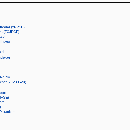
xtender (xNVSE)
rk (FOJPCF)
ssor
M Fixes
tcher
placer
ck Fix
reset (20230523)
ugin
NVSE)
ort
gin
 Organizer