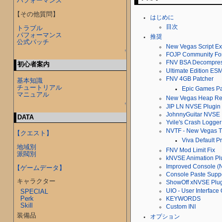
パフォーマンス
【その他質問】
はじめに
目次
トラブル
パフォーマンス
推奨
公式パッチ
New Vegas Script E
↑
FOJP Community Fo
FNV BSA Decompre
初心者案内
Ultimate Edition ES
FNV 4GB Patcher
基本知識
チュートリアル
Epic Games Pa
マニュアル
New Vegas Heap Re
↑
JIP LN NVSE Plugin
JohnnyGuitar NVSE
DATA
Yvile's Crash Logger
NVTF - New Vegas Ti
【クエスト】
Viva Default P
地域別
FNV Mod Limit Fix
派閥別
kNVSE Animation Pl
Improved Console (
【ゲームデータ】
Console Paste Supp
キャラクター
ShowOff xNVSE Plu
UIO - User Interface
SPECIAL
Perk
KEYWORDS
Skill
Custom INI
装備品
オプション