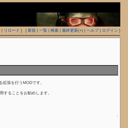
付
|
リロード
] [
新規
|
一覧
|
検索
|
最終更新
(
+
) |
ヘルプ
|
ログイン
]
る拡張を行うMODです。
用することをお勧めします。
↑