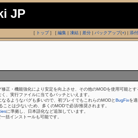
ki JP
[
トップ
] [
編集
|
凍結
|
差分
|
バックアップ
(
+
) |
添
グ修正・機能強化により安定を向上させ、その他のMODを使用可能とす
なく、実行ファイルに当てるパッチといえます。
不能になるようなバグも多いので、初プレイでもこれらのMODと
BugFix
を適
ることは少ないため、多くのMODで必須/推奨されます。
ties
に準拠し、日本語化など追加しています。
で一括インストールも可能です。