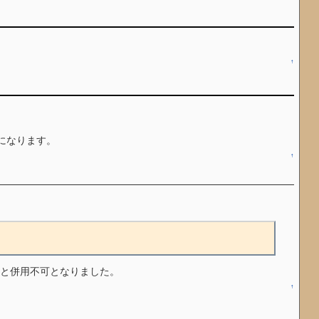
↑
になります。
↑
JPCFと併用不可となりました。
↑