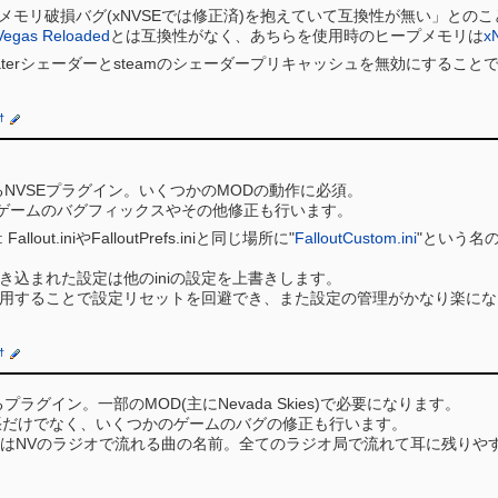
は重大なメモリ破損バグ(xNVSEでは修正済)を抱えていて互換性が無い」と
Vegas Reloaded
とは互換性がなく、あちらを使用時のヒープメモリは
x
waterシェーダーとsteamのシェーダープリキャッシュを無効にするこ
†
るNVSEプラグイン。いくつかのMODの動作に必須。
ゲームのバグフィックスやその他修正も行います。
lout.iniやFalloutPrefs.iniと同じ場所に"
FalloutCustom.ini
"という名
き込まれた設定は他のiniの設定を上書きします。
用することで設定リセットを回避でき、また設定の管理がかなり楽にな
†
プラグイン。一部のMOD(主にNevada Skies)で必要になります。
拡張だけでなく、いくつかのゲームのバグの修正も行います。
uitarとはNVのラジオで流れる曲の名前。全てのラジオ局で流れて耳に残り