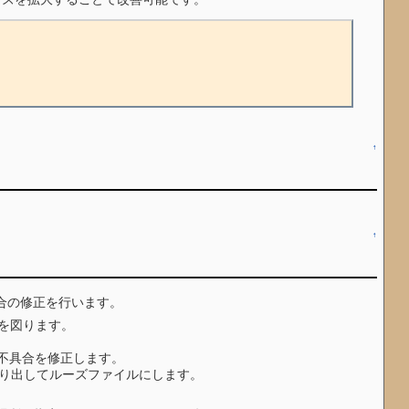
↑
↑
合の修正を行います。
減を図ります。
い不具合を修正します。
ら取り出してルーズファイルにします。