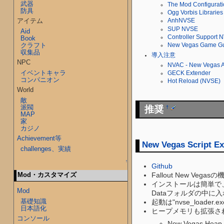
武器
The Mod Configurat
防具
Ogg Vorbis Libraries
アイテム
AnhNVSE
SUP NVSE
Aid
Controller Support 
Book
クラフト
New Vegas Game Gua
収集品
導入注意
NPC
NVAC - New Vegas A
イベントキャラ
GECK Extender
コンパニオン
Hot Reload (NVSE)
World
敵
派閥
推奨
†
MAP
家
カジノ
Achievement等
New Vegas Script E
challenges、実績
↑
Github
Mod・カスタマイズ
Fallout New 
インストールは簡単で、
Mod
Dataフォルダの中に
基礎知識
起動は"nvse_loader
日本語化
ヒープメモリも拡張さ
コンソール
New Vegas H