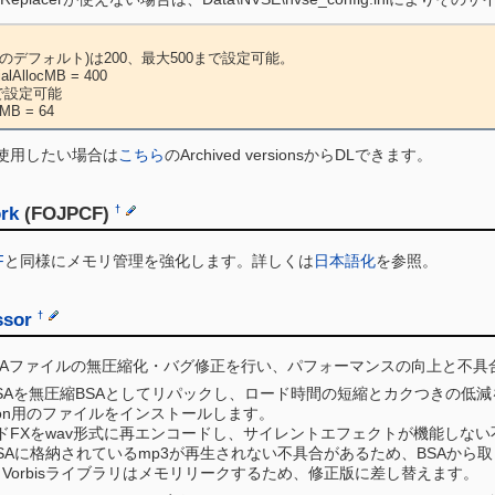
ムのデフォルト)は200、最大500まで設定可能。

ialAllocMB = 400

まで設定可能

MB = 64
使用したい場合は
こちら
のArchived versionsからDLできます。
rk
(FOJPCF)
†
F
と同様にメモリ管理を強化します。詳しくは
日本語化
を参照。
ssor
†
BSAファイルの無圧縮化・バグ修正を行い、パフォーマンスの向上と不具
SAを無圧縮BSAとしてリパックし、ロード時間の短縮とカクつきの低
alidation用のファイルをインストールします。
ンドFXをwav形式に再エンコードし、サイレントエフェクトが機能しな
にはBSAに格納されているmp3が再生されない不具合があるため、BSAか
 Vorbisライブラリはメモリリークするため、修正版に差し替えます。