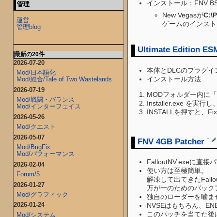
インストール：FNV BS
管理
New Vegasが
C:\
運営
ゲームのインスト
管理blog
Ultimate Edition ES
最新の20件
2026-07-20
本体とDLCのプラグ
Mod/日本語化
インストール方法
Mod/総合/Tale of Two Wastelands
2026-07-19
MODフォルダー内に「F
Mod/戦闘・バランス
Installer.exe
Mod/インターフェイス
INSTALLを押すと、
2026-05-26
Mod/クエスト
2026-05-07
FNV 4GB Patcher
†
Mod/BugFix
Mod/パフォーマンス
FalloutNV.ex
2026-02-04
使い方は至極簡単。
Forum/5
解凍して出てきたFallout
2026-01-27
万が一のためのバック
Mod/グラフィック
独自のローダーを噛ま
2026-01-24
NVSEはもちろん、E
このパッチを当てた後はn
Mod/システム