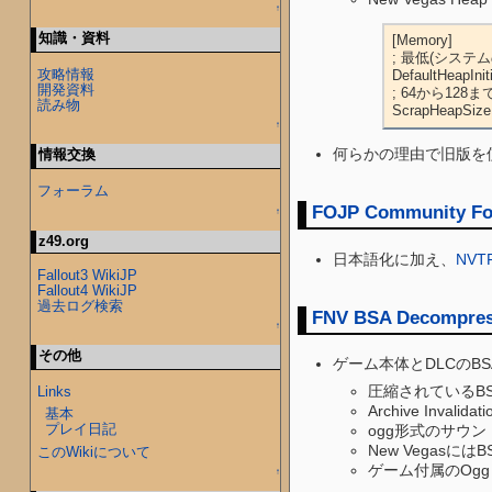
↑
知識・資料
[Memory]  

; 最低(システ
攻略情報
DefaultHeapInit
開発資料
; 64から128
読み物
ScrapHeapSize
↑
何らかの理由で旧版を
情報交換
フォーラム
FOJP Community Fo
↑
z49.org
日本語化に加え、
NVT
Fallout3 WikiJP
Fallout4 WikiJP
過去ログ検索
FNV BSA Decompre
↑
その他
ゲーム本体とDLCの
圧縮されているB
Links
Archive Inv
基本
プレイ日記
ogg形式のサウ
New Vegas
このWikiについて
ゲーム付属のOgg
↑