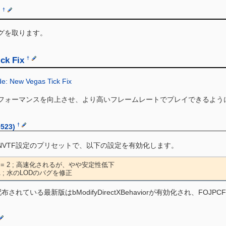
r
†
グを取ります。
ck Fix
†
e: New Vegas Tick Fix
フォーマンスを向上させ、より高いフレームレートでプレイできるよう
†
0523)
なNVTF設定のプリセットで、以下の設定を有効化します。
ard = 2 ; 高速化されるが、やや安定性低下

 = 1 ; 水のLODのバグを修正
布されている最新版はbModifyDirectXBehaviorが有効化され、FO