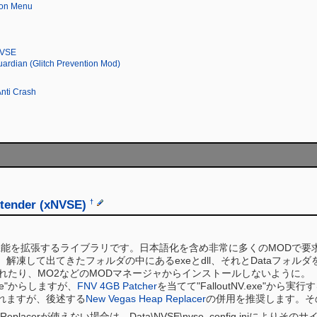
ion Menu
NVSE
rdian (Glitch Prevention Mod)
nti Crash
xtender (xNVSE)
†
Vegasの機能を拡張するライブラリです。日本語化を含め非常に多くのMOD
解凍して出てきたフォルダの中にあるexeとdll、それとDataフォル
入れたり、MO2などのMODマネージャからインストールしないように。
.exe"からしますが、
FNV 4GB Patcher
を当てて"FalloutNV.exe"から
れますが、後述する
New Vegas Heap Replacer
の併用を推奨します。そ
eap Replacerが使えない場合は、Data\NVSE\nvse_config.ini