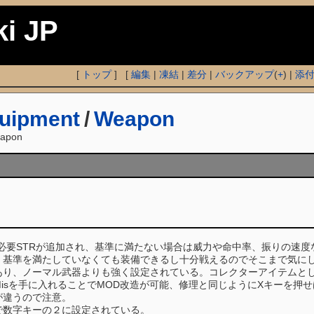
ki JP
[
トップ
] [
編集
|
凍結
|
差分
|
バックアップ
(
+
) |
添
uipment
/
Weapon
apon
必要STRが追加され、基準に満たない場合は威力や命中率、振りの速
、基準を満たしていなくても装備できるし十分戦えるのでそこまで気に
あり、ノーマル武器よりも強く設定されている。コレクターアイテムと
isを手に入れることでMOD改造が可能、修理と同じようにXキーを押
が違うので注意。
で数字キーの２に設定されている。