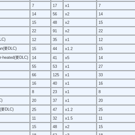
7
17
x1
7
14
56
x2
14
15
48
x2
15
22
91
x2
22
LC)
12
35
x1
12
ean(要DLC)
15
44
x1.2
15
er-heated(要DLC)
14
41
x5
14
55
53
x1
27
66
125
x1
33
16
40
x1
16
8
23
x1
8
C)
20
37
x1
20
n(要DLC)
25
47
x1.2
25
11
32
x1.5
11
15
48
x2
15