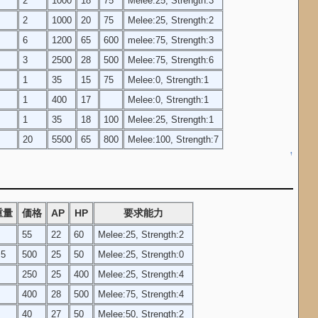
2
1000
18
75
Melee:25, Strength:3
2
1000
20
75
Melee:25, Strength:2
6
1200
65
600
melee:75, Strength:3
3
2500
28
500
Melee:75, Strength:6
1
35
15
75
Melee:0, Strength:1
1
400
17
Melee:0, Strength:1
1
35
18
100
Melee:25, Strength:1
20
5500
65
800
Melee:100, Strength:7
↑
重量
価格
AP
HP
要求能力
55
22
60
Melee:25, Strength:2
.5
500
25
50
Melee:25, Strength:0
250
25
400
Melee:25, Strength:4
400
28
500
Melee:75, Strength:4
40
27
50
Melee:50, Strength:2