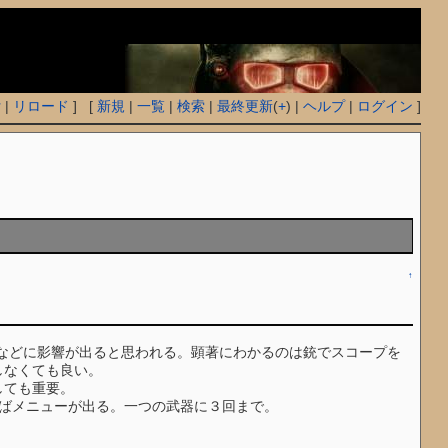
付
|
リロード
] [
新規
|
一覧
|
検索
|
最終更新
(
+
) |
ヘルプ
|
ログイン
]
↑
度などに影響が出ると思われる。顕著にわかるのは銃でスコープを
しなくても良い。
しても重要。
せばメニューが出る。一つの武器に３回まで。