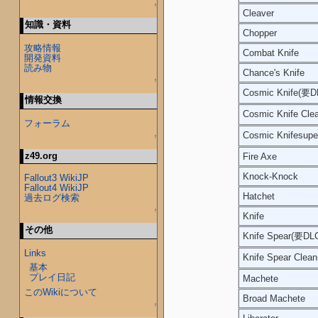
↑
Cleaver
知識・資料
Chopper
攻略情報
Combat Knife
開発資料
読み物
Chance's Knife
↑
Cosmic Knife(要D
情報交換
Cosmic Knife Cl
フォーラム
Cosmic Knifesup
↑
z49.org
Fire Axe
Knock-Knock
Fallout3 WikiJP
Fallout4 WikiJP
Hatchet
過去ログ検索
↑
Knife
その他
Knife Spear(要DL
Links
Knife Spear Clea
基本
プレイ日記
Machete
このWikiについて
Broad Machete
↑