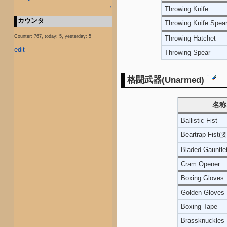
↑
Throwing Knife
カウンタ
Throwing Knife Spe
Counter: 767, today: 5, yesterday: 5
Throwing Hatchet
edit
Throwing Spear
格闘武器(Unarmed)
†
名称
Ballistic Fist
Beartrap Fist(
Bladed Gauntle
Cram Opener
Boxing Gloves
Golden Gloves
Boxing Tape
Brassknuckles