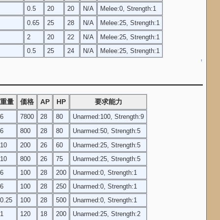
0.5
20
20
N/A
Melee:0, Strength:1
0.65
25
28
N/A
Melee:25, Strength:1
2
20
22
N/A
Melee:25, Strength:1
0.5
25
24
N/A
Melee:25, Strength:1
↑
重量
価格
AP
HP
要求能力
6
7800
28
80
Unarmed:100, Strength:9
6
800
28
80
Unarmed:50, Strength:5
10
200
26
60
Unarmed:25, Strength:5
10
800
26
75
Unarmed:25, Strength:5
6
100
28
200
Unarmed:0, Strength:1
6
100
28
250
Unarmed:0, Strength:1
0.25
100
28
500
Unarmed:0, Strength:1
1
120
18
200
Unarmed:25, Strength:2