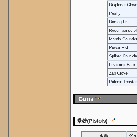
Displacer Glov
Pushy
Dogtag Fist
Recompense of 
Mantis Gauntle
Power Fist
Spiked Knuckl
Love and Hate
Zap Glove
Paladin Toaster
Guns
†
拳銃(Pistols)
†
名称
ダメ