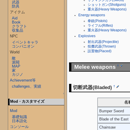
武器
ショットガン(Shotguns)
防具
重火器(Heavy Weapons)
アイテム
Energy weapons
Aid
拳銃(Pistols)
Book
ライフル(Rifles)
クラフト
収集品
重火器(Heavy Weapons)
NPC
Explosives
射出武器(Projectile)
イベントキャラ
コンパニオン
投擲武器(Thrown)
設置物(Placed)
World
敵
派閥
Melee weapons
MAP
†
家
カジノ
Achievement等
challenges、実績
切断武器(Bladed)
†
↑
Mod・カスタマイズ
名
Mod
Bumper Sword
基礎知識
Blade of the East
日本語化
コンソール
Chainsaw