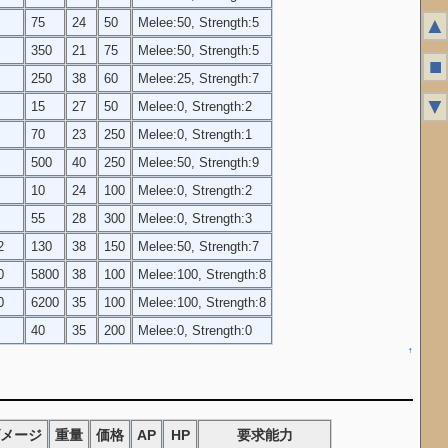
▲
75
24
50
Melee:50, Strength:5
350
21
75
Melee:50, Strength:5
■
250
38
60
Melee:25, Strength:7
▼
15
27
50
Melee:0, Strength:2
70
23
250
Melee:0, Strength:1
500
40
250
Melee:50, Strength:9
10
24
100
Melee:0, Strength:2
55
28
300
Melee:0, Strength:3
2
130
38
150
Melee:50, Strength:7
0
5800
38
100
Melee:100, Strength:8
0
6200
35
100
Melee:100, Strength:8
40
35
200
Melee:0, Strength:0
↑
ダメージ
重量
価格
AP
HP
要求能力