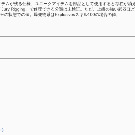
イテムが残る仕様、ユニークアイテムを部品として使用すると存在が消
「Jury Rigging」で修理できる分類は未検証。ただ、上級の強い武
%の状態での値。爆発物系はExplosivesスキル100の場合の値。
s)