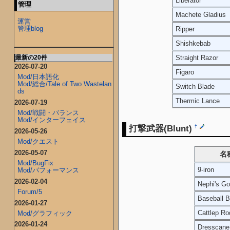
Liberator
管理
Machete Gladius
運営
管理blog
Ripper
Shishkebab
Straight Razor
最新の20件
2026-07-20
Figaro
Mod/日本語化
Mod/総合/Tale of Two Wastelan
Switch Blade
ds
Thermic Lance
2026-07-19
Mod/戦闘・バランス
Mod/インターフェイス
打撃武器(Blunt)
†
2026-05-26
Mod/クエスト
2026-05-07
名
Mod/BugFix
9-iron
Mod/パフォーマンス
2026-02-04
Nephi's Gol
Forum/5
Baseball B
2026-01-27
Cattlep Ro
Mod/グラフィック
2026-01-24
Dresscane