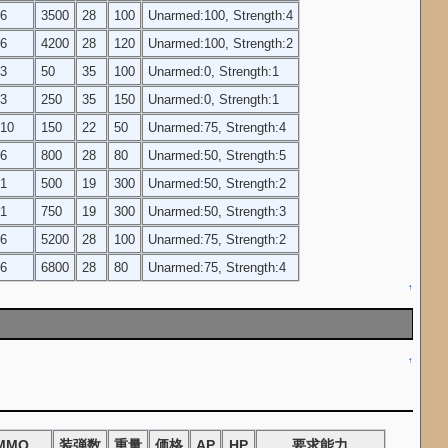
6
3500
28
100
Unarmed:100, Strength:4
6
4200
28
120
Unarmed:100, Strength:2
3
50
35
100
Unarmed:0, Strength:1
3
250
35
150
Unarmed:0, Strength:1
10
150
22
50
Unarmed:75, Strength:4
6
800
28
80
Unarmed:50, Strength:5
1
500
19
300
Unarmed:50, Strength:2
1
750
19
300
Unarmed:50, Strength:3
6
5200
28
100
Unarmed:75, Strength:2
6
6800
28
80
Unarmed:75, Strength:4
↑
↑
MMO
装弾数
重量
価格
AP
HP
要求能力