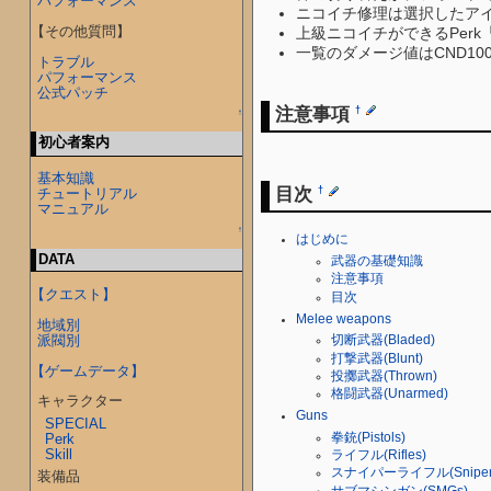
パフォーマンス
ニコイチ修理は選択したア
【その他質問】
上級ニコイチができるPerk
一覧のダメージ値はCND100
トラブル
パフォーマンス
公式パッチ
注意事項
†
↑
初心者案内
基本知識
目次
†
チュートリアル
マニュアル
↑
はじめに
DATA
武器の基礎知識
注意事項
【クエスト】
目次
Melee weapons
地域別
派閥別
切断武器(Bladed)
打撃武器(Blunt)
【ゲームデータ】
投擲武器(Thrown)
格闘武器(Unarmed)
キャラクター
Guns
SPECIAL
拳銃(Pistols)
Perk
Skill
ライフル(Rifles)
スナイパーライフル(Sniper
装備品
サブマシンガン(SMGs)