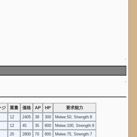
↑
↑
ージ
重量
価格
AP
HP
要求能力
12
2405
38
300
Melee:50, Strength:8
12
45
35
800
Melee:100, Strength:9
20
2800
70
800
Melee:75, Strength:7