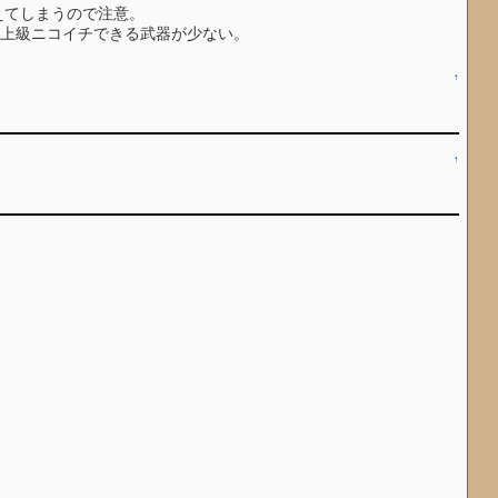
えてしまうので注意。
器ほど上級ニコイチできる武器が少ない。
↑
↑