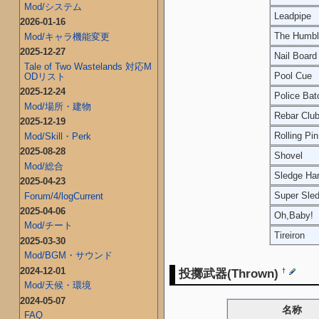
Mod/システム
Leadpipe
2026-01-16
The Humbl
Mod/キャラ機能変更
2025-12-27
Nail Board
Tale of Two Wastelands 対応M
Pool Cue
ODリスト
2025-12-24
Police Bat
Mod/場所・建物
Rebar Clu
2025-12-19
Rolling Pin
Mod/Skill・Perk
2025-08-28
Shovel
Mod/総合
Sledge H
2025-04-23
Super Sle
Forum/4/logCurrent
2025-04-06
Oh,Baby!
Mod/チート
Tireiron
2025-03-30
Mod/BGM・サウンド
2024-12-01
投擲武器(Thrown)
†
Mod/天候・環境
2024-05-07
名称
FAQ