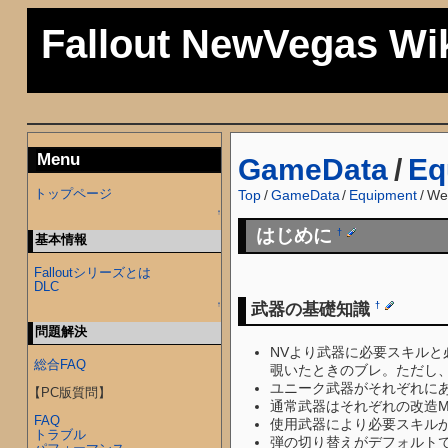
Fallout NewVegas Wi
Menu
GameData
/
Eq
トップページ
Top
/
GameData
/
Equipment
/
We
↑
はじめに
†
基本情報
Falloutシリーズとは
DLC
武器の基礎知識
†
↑
問題解決
NVより武器に必要スキルと
総合FAQ
覗いたときのブレ。ただし
ユニーク武器がそれぞれに
【PC版質問】
通常武器はそれぞれの改造M
FAQ
使用武器により必要スキル
トラブル
弾の切り替えがデフォルト