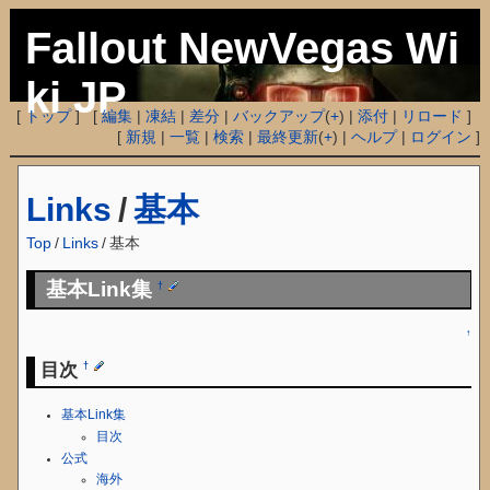
Fallout NewVegas Wi
ki JP
[
トップ
] [
編集
|
凍結
|
差分
|
バックアップ
(
+
) |
添付
|
リロード
]
[
新規
|
一覧
|
検索
|
最終更新
(
+
) |
ヘルプ
|
ログイン
]
Links
/
基本
Top
/
Links
/
基本
基本Link集
†
↑
目次
†
基本Link集
目次
公式
海外