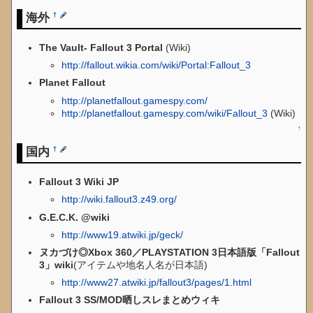
海外
†
The Vault- Fallout 3 Portal
(Wiki)
http://fallout.wikia.com/wiki/Portal:Fallout_3
Planet Fallout
http://planetfallout.gamespy.com/
http://planetfallout.gamespy.com/wiki/Fallout_3
(Wiki)
↑
国内
†
Fallout 3 Wiki JP
http://wiki.fallout3.z49.org/
G.E.C.K. @wiki
http://www19.atwiki.jp/geck/
ヌカづけ◎Xbox 360／PLAYSTATION 3日本語版「Fallout
3」wiki
(アイテムや地名人名が日本語)
http://www27.atwiki.jp/fallout3/pages/1.html
Fallout 3 SS/MOD晒しスレまとめウィキ