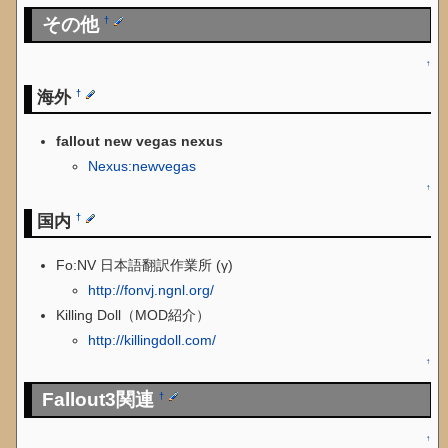
その他
†
↑
海外
†
fallout new vegas nexus
Nexus:newvegas
↑
国内
†
Fo:NV 日本語翻訳作業所 (γ)
http://fonvj.ngnl.org/
Killing Doll（MOD紹介）
http://killingdoll.com/
↑
Fallout3関連
†
↑