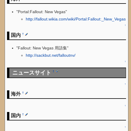
"Portal:Fallout: New Vegas"
http://fallout.wikia.com/wiki/Portal:Fallout:_New_Vegas
↑
国内
†
"Fallout: New Vegas 用語集"
http://sackbut.net/falloutnv/
↑
ニュースサイト
†
↑
海外
†
↑
国内
†
↑