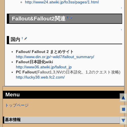
http://www24.atwiki.jp/fo3ss/pages/1.html
↑
Fallout&Fallout2関連
†
↑
国内
†
Fallout/ Fallout 2 まとめサイト
http://www.din.or.jp/~wild7/fallout_summary/
Fallout日本語化wiki
http://www36.atwiki.jp/fallout_jp
PC Fallout
(Fallout1,3,NVの日本語化、1,2のクエスト攻略)
http://lucky38.web.fc2.com/
Menu
▲
トップページ
■
↑
▼
基本情報