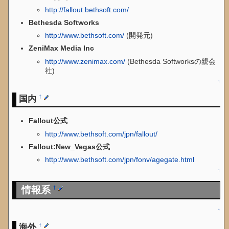
http://fallout.bethsoft.com/
Bethesda Softworks
http://www.bethsoft.com/
(開発元)
ZeniMax Media Inc
http://www.zenimax.com/
(Bethesda Softworksの親会
社)
↑
国内
†
Fallout公式
http://www.bethsoft.com/jpn/fallout/
Fallout:New_Vegas公式
http://www.bethsoft.com/jpn/fonv/agegate.html
↑
情報系
†
↑
海外
†