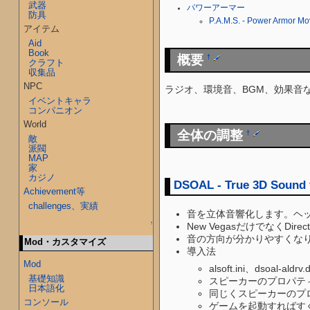
武器
パワーアーマー
防具
P.A.M.S. - Power Armo
アイテム
Aid
Book
概要
†
クラフト
収集品
NPC
ラジオ、環境音、BGM、効果音
イベントキャラ
コンパニオン
World
全体の調整
†
敵
派閥
MAP
家
カジノ
DSOAL - True 3D Sound
Achievement等
challenges、実績
音を立体音響化します。ヘ
↑
New VegasだけでなくDi
音の方向が分かりやすくなり
Mod・カスタマイズ
導入法
Mod
alsoft.ini、dsoal-
基礎知識
スピーカーのプロパテ
日本語化
同じくスピーカーのプ
コンソール
ゲームを起動すればす