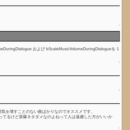
↑
eDuringDialogue および bScaleMusicVolumeDuringDialogueを 1
↑
↑
れます。雰囲気を壊すことのない曲ばかりなのでオススメです。
tやってるけど原爆ネタダメなのよねって人は遠慮した方がいいか
↑