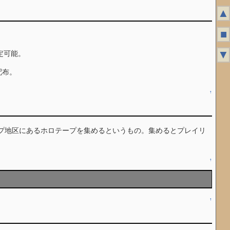
▲
■
▼
定可能。
配布。
↑
プ地区にあるホロテープを集めるというもの。集めるとプレイリ
↑
↑