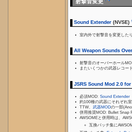
射撃音変更
†
Sound Extender
(NVSE)
室内外で射撃音を変更した
All Weapon Sounds Ove
射撃音のオーバーホールM
またいくつかの武器レコー
JSRS Sound Mod 2.0 for
必須MOD:
Sound Extender
約100種の武器にそれぞれ室
TTW、
武器MOD
の一部(Ano
併用推奨MOD: Bullet Snap R
AWSOMEと併用時は、AWSOM
互換パッチ集にAWS