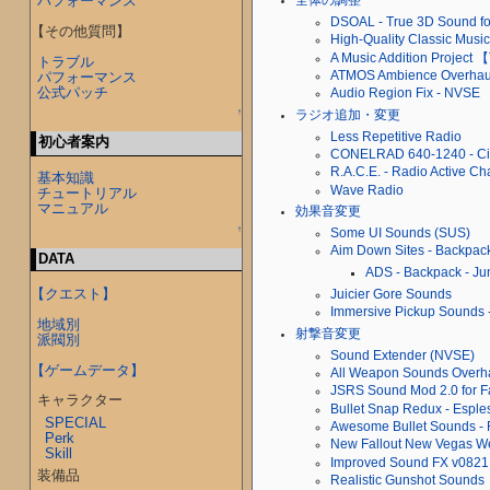
パフォーマンス
全体の調整
DSOAL - True 3D Sound f
【その他質問】
High-Quality Classic Musi
A Music Addition Proje
トラブル
パフォーマンス
ATMOS Ambience Overhau
公式パッチ
Audio Region Fix - NVSE
↑
ラジオ追加・変更
Less Repetitive Radio
初心者案内
CONELRAD 640-1240 - Civ
R.A.C.E. - Radio Active C
基本知識
Wave Radio
チュートリアル
マニュアル
効果音変更
↑
Some UI Sounds (SUS)
Aim Down Sites - Backpack
DATA
ADS - Backpack - J
【クエスト】
Juicier Gore Sounds
Immersive Pickup Sounds 
地域別
射撃音変更
派閥別
Sound Extender (NVSE)
【ゲームデータ】
All Weapon Sounds Overh
JSRS Sound Mod 2.0 for F
キャラクター
Bullet Snap Redux - Esple
SPECIAL
Awesome Bullet Sounds - 
Perk
New Fallout New Vegas W
Skill
Improved Sound FX v0821
装備品
Realistic Gunshot Sounds