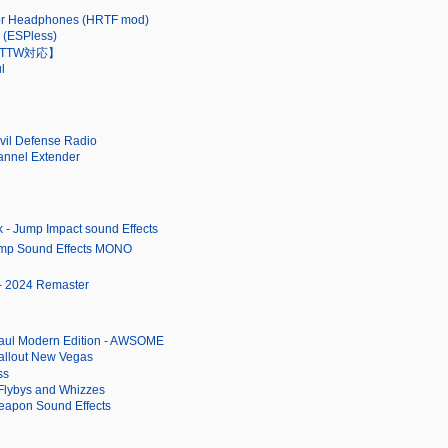
or Headphones (HRTF mod)
c (ESPless)
ct 【TTW対応】
l
il Defense Radio
hannel Extender
 - Jump Impact sound Effects
ump Sound Effects MONO
- 2024 Remaster
aul Modern Edition - AWSOME
allout New Vegas
ss
Flybys and Whizzes
eapon Sound Effects