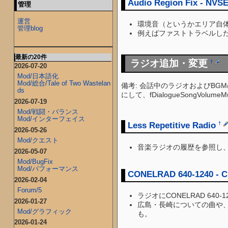
Audio Region Fix - NVS
管理
運営
環境音（というかエリア自
管理blog
例えばファストトラベルし
最新の20件
ラジオ追加・変更
†
2026-07-20
Mod/日本語化
Mod/総合/Tale of Two Wastelan
備考: 会話中のラジオおよびBG
ds
にして、fDialogueSongVolume
2026-07-19
Mod/戦闘・バランス
Mod/インターフェイス
Less Repetitive Radio
†
2026-05-26
Mod/クエスト
音楽ラジオの履歴を参照し
2026-05-07
Mod/BugFix
Mod/パフォーマンス
CONELRAD 640-1240 - Ci
2026-02-04
Forum/5
ラジオにCONELRAD 64
2026-01-27
広島・長崎についての曲や、
Mod/グラフィック
も。
2026-01-24