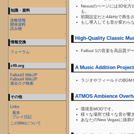
↑
Nexusのページには3D
知識・資料
も。
初期設定だと44kHzで再生され
攻略情報
もし導入しても音が変わら
開発資料
読み物
↑
High-Quality Classic Mu
情報交換
Fallout 1の音楽を高品
フォーラム
↑
z49.org
A Music Addition Project
Fallout3 WikiJP
Fallout4 WikiJP
ラジオやフィールドのBGM
過去ログ検索
↑
ATMOS Ambience Overh
その他
Links
環境音MODです。
基本
様々な場所で様々な音が響
プレイ日記
あなたのNew Vegasに
このWikiについて
↑