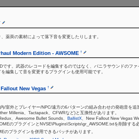
†
り、薬莢の素材によって落下音を変更したりします。
rhaul Modern Edition - AWSOME
†
ODです。武器のレコードを編集するのではなく、バニラサウンドのファ
ドを編集して音を変更するプラグインも使用可能です。
 Fallout New Vegas
†
内/室外とプレイヤー/NPC/遠方の6パターンの組み合わせの発砲音を追
ther Millenia、Tactapack、CFWRなど)と互換性があります。
edux、Awesome Bullet Sounds、
BallistX
、New Fallout New Vegas We
EのプラグインとNVSE\Plugins\Scripts\gr_AWSOME.txtを削
OMEのプラグインを併用できるパッチがあります。