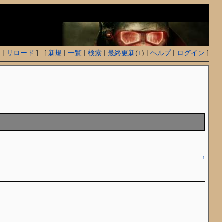
付
|
リロード
] [
新規
|
一覧
|
検索
|
最終更新
(
+
) |
ヘルプ
|
ログイン
]
↑