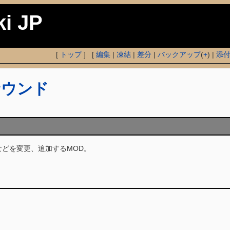
ki JP
[
トップ
] [
編集
|
凍結
|
差分
|
バックアップ
(
+
) |
添
サウンド
などを変更、追加するMOD。