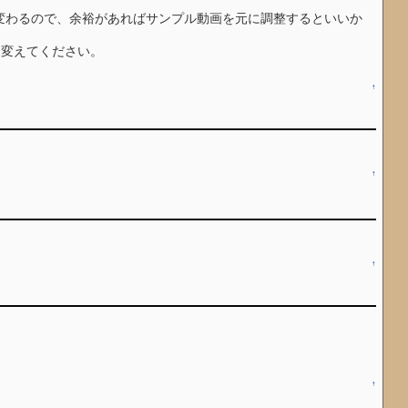
ぶ変わるので、余裕があればサンプル動画を元に調整するといいか
00に変えてください。
↑
↑
↑
↑