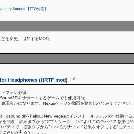
r Movement Sounds 【TTW対応】
などを変更、追加するMOD。
 for Headphones (HRTF mod)
†
ッドフォン必須。
rectSound3Dをサポートするゲームでも使用可能。
表現豊かになります。Nexusページの動画を聴き比べてみてください
aldrv.dll、dsound.dllをFallout New Vegasのインストールフォルダへ移動する
ィを開き、詳細タブから"アプリケーションによりこのデバイスを排他的
ロパティで、拡張タブから"すべてのサウンド効果をオフにする"にチェ
ぐに違いが判るでしょう。