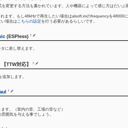
化方式を変更する方法も書かれています。人や機器によって感じ方はだい
ます。もし48kHzで再生したい場合はalsoft.iniのfrequencyを480
ない場合は
こちらの設定
を行う必要があるらしいです。
sic
(ESPless)
†
質データに差し替えます。
【TTW対応】
†
を追加します。
aul
†
きます。（室内の音、工場の音など）
抜群の雰囲気を与える事でしょう。