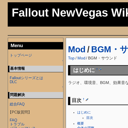
Fallout NewVegas Wi
Menu
Mod
/
BGM・
トップページ
Top
/
Mod
/
BGM・サウンド
↑
基本情報
はじめに
†
Falloutシリーズとは
DLC
ラジオ、環境音、BGM、効果音
↑
問題解決
目次
†
総合FAQ
【PC版質問】
はじめに
目次
FAQ
概要
トラブル