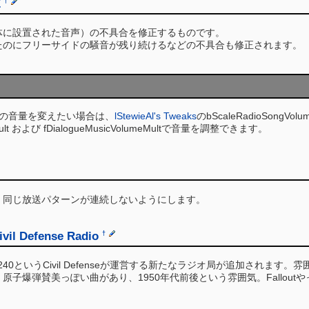
E
†
体に設置された音声）の不具合を修正するものです。
たのにフリーサイドの騒音が残り続けるなどの不具合も修正されます。
Mの音量を変えたい場合は、
lStewieAl's Tweaks
のbScaleRadioSongVolum
Mult および fDialogueMusicVolumeMultで音量を調整できます。
、同じ放送パターンが連続しないようにします。
vil Defense Radio
†
0-1240というCivil Defenseが運営する新たなラジオ局が追加さ
原子爆弾賛美っぽい曲があり、1950年代前後という雰囲気。Fallou