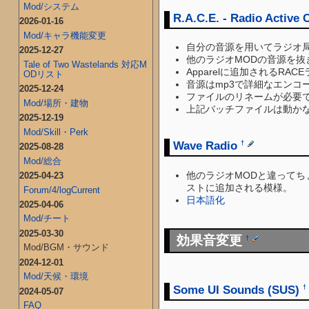
Mod/システム
R.A.C.E. - Radio Active
2026-01-16
Mod/キャラ機能変更
自分の音源を用いてラジオ
2025-12-27
他のラジオMODの音源を
Tale of Two Wastelands 対応M
Apparelに追加される
ODリスト
音源はmp3で詳細なエンコー
2025-12-24
ファイルのリネームが必要
Mod/場所・建物
上記バッチファイルは動かな
2025-12-19
Mod/Skill・Perk
Wave Radio
†
2025-08-28
Mod/総合
他のラジオMODと違って
2025-04-23
ストに追加される模様。
Forum/4/logCurrent
日本語化
2025-04-06
Mod/チート
2025-03-30
効果音変更
†
Mod/BGM・サウンド
2024-12-01
Mod/天候・環境
Some UI Sounds (SUS)
†
2024-05-07
FAQ