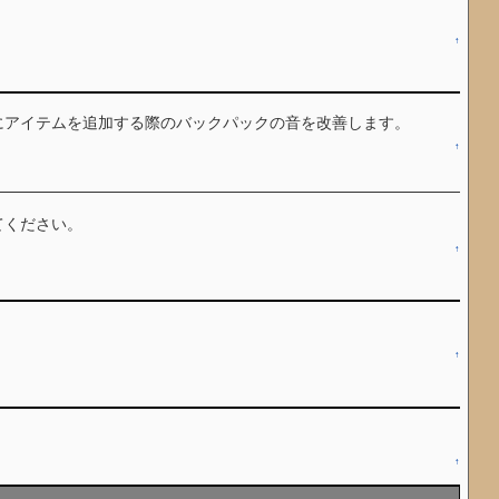
↑
にアイテムを追加する際のバックパックの音を改善します。
↑
てください。
↑
↑
↑