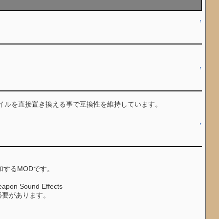
↑
↑
イルを直接置き換える事で互換性を維持しています。
↑
加するMODです。
apon Sound Effects
除する必要があります。