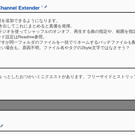
 Channel Extender
†
局を追加できるようになります。
抜き出してこれにまとめると真価を発揮。
RACEラジオを使ってシャッフルのオンオフ、再生する曲の指定や、範囲を指
ド設定はReadme参照。
ですが同一フォルダのファイルを一括でリネームするバッチファイルも
い場合も。原因不明。ファイル名やタグの2byte文字ではなさそう？
ちょっとしたおつかいミニクエストがあります。フリーサイドとストリッ