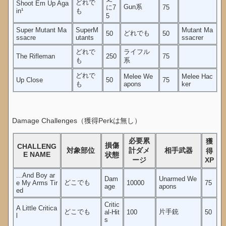
どれで
Shoot Em Up Aga
Gun系
に7
75
in¹
も
5
Super Mutant Ma
SuperM
Mutant Ma
どれでも
50
50
ssacre
utants
ssacrer
どれで
ライフル
The Rifleman
250
75
も
系
どれで
Melee We
Melee Hac
Up Close
50
75
も
apons
ker
Damage Challenges（獲得Perkは無し）
必要累
獲
損傷
CHALLENG
対象部位
計ダメ
相手武器
得
E NAME
状態
ージ
XP
...And Boy ar
Dam
Unarmed We
どこでも
e My Arms Tir
10000
75
age
apons
ed
Critic
A Little Critica
どこでも
片手銃
al-Hit
100
50
l
s