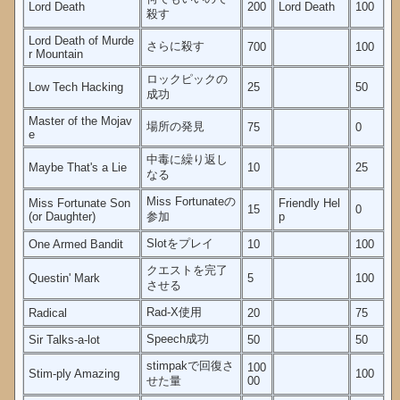
Lord Death
200
Lord Death
100
殺す
Lord Death of Murde
さらに殺す
700
100
r Mountain
ロックピックの
Low Tech Hacking
25
50
成功
Master of the Mojav
場所の発見
75
0
e
中毒に繰り返し
Maybe That's a Lie
10
25
なる
Miss Fortunateの
Miss Fortunate Son
Friendly Hel
15
0
(or Daughter)
参加
p
Slotをプレイ
One Armed Bandit
10
100
クエストを完了
Questin' Mark
5
100
させる
Rad-X使用
Radical
20
75
Speech成功
Sir Talks-a-lot
50
50
stimpakで回復さ
100
Stim-ply Amazing
100
せた量
00