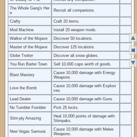
The Whole Gang's Her
Recruit all companions.
e
Crafty
Craft 20 items.
Mod Machine
Install 20 weapon mods.
▲
Walker of the Mojave
Discover 50 locations.
Master of the Mojave
Discover 125 locations.
■
Globe Trotter
Discover all snow globes.
▼
You Run Barter Town
Sell 10,000 caps worth of goods.
Cause 10,000 damage with Energy
Blast Mastery
Weapons.
Cause 10,000 damage with Explosi
Love the Bomb
ves.
Lead Dealer
Cause 10,000 damage with Guns.
No Tumbler Fumbler
Pick 25 locks.
Heal 10,000 points of damage with
Stim-ply Amazing
Stimpaks.
Cause 10,000 damage with Melee
New Vegas Samurai
Weapons.