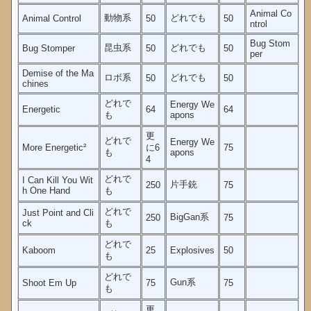
Animal Co
動物系
どれでも
Animal Control
50
50
ntrol
Bug Stom
昆虫系
どれでも
Bug Stomper
50
50
per
Demise of the Ma
ロボ系
どれでも
50
50
chines
どれで
Energy We
Energetic
64
64
も
apons
更
どれで
Energy We
More Energetic²
に6
75
も
apons
4
どれで
I Can Kill You Wit
片手銃
250
75
h One Hand
も
どれで
Just Point and Cli
BigGan系
250
75
ck
も
どれで
Kaboom
25
Explosives
50
も
どれで
Gun系
Shoot Em Up
75
75
も
更