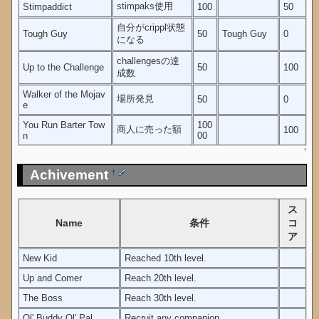
stimpaks使用
Stimpaddict
100
50
自分がcrippl状態
Tough Guy
50
Tough Guy
0
になる
challengesの達
Up to the Challenge
50
100
成数
Walker of the Mojav
場所発見
50
0
e
You Run Barter Tow
100
商人に売った額
100
n
00
↑
Achivement
†
ス
Name
条件
コ
ア
New Kid
Reached 10th level.
Up and Comer
Reach 20th level.
The Boss
Reach 30th level.
Ol' Buddy Ol' Pal
Recruit any companion.