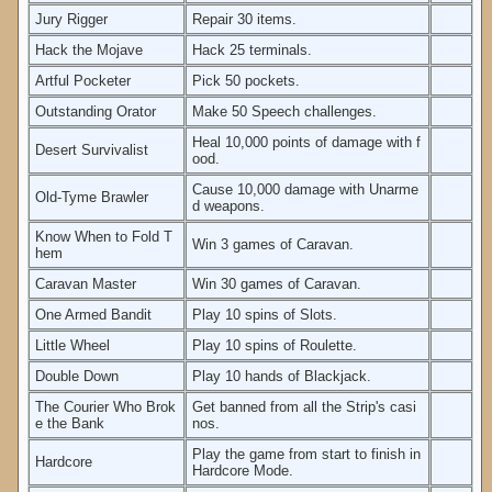
Jury Rigger
Repair 30 items.
Hack the Mojave
Hack 25 terminals.
Artful Pocketer
Pick 50 pockets.
Outstanding Orator
Make 50 Speech challenges.
Heal 10,000 points of damage with f
Desert Survivalist
ood.
Cause 10,000 damage with Unarme
Old-Tyme Brawler
d weapons.
Know When to Fold T
Win 3 games of Caravan.
hem
Caravan Master
Win 30 games of Caravan.
One Armed Bandit
Play 10 spins of Slots.
Little Wheel
Play 10 spins of Roulette.
Double Down
Play 10 hands of Blackjack.
The Courier Who Brok
Get banned from all the Strip's casi
e the Bank
nos.
Play the game from start to finish in
Hardcore
Hardcore Mode.