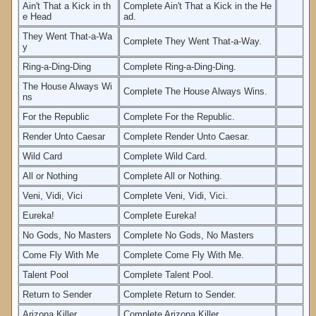
Ain't That a Kick in th
Complete Ain't That a Kick in the He
e Head
ad.
They Went That-a-Wa
Complete They Went That-a-Way.
y
Ring-a-Ding-Ding
Complete Ring-a-Ding-Ding.
The House Always Wi
Complete The House Always Wins.
ns
For the Republic
Complete For the Republic.
Render Unto Caesar
Complete Render Unto Caesar.
Wild Card
Complete Wild Card.
All or Nothing
Complete All or Nothing.
Veni, Vidi, Vici
Complete Veni, Vidi, Vici.
Eureka!
Complete Eureka!
No Gods, No Masters
Complete No Gods, No Masters
Come Fly With Me
Complete Come Fly With Me.
Talent Pool
Complete Talent Pool.
Return to Sender
Complete Return to Sender.
Arizona Killer
Complete Arizona Killer.