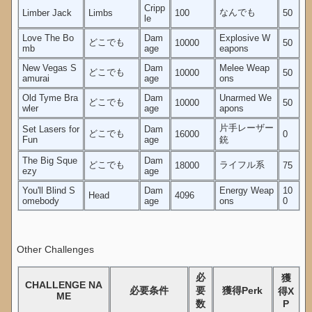
Cripp
なんでも
Limber Jack
Limbs
100
50
le
Love The Bo
Dam
Explosive W
どこでも
10000
50
mb
age
eapons
New Vegas S
Dam
Melee Weap
どこでも
10000
50
amurai
age
ons
Old Tyme Bra
Dam
Unarmed We
どこでも
10000
50
wler
age
apons
片手レーザー
Set Lasers for
Dam
どこでも
16000
0
Fun
age
銃
The Big Sque
Dam
どこでも
ライフル系
18000
75
ezy
age
You'll Blind S
Dam
Energy Weap
10
Head
4096
omebody
age
ons
0
Other Challenges
必
獲
CHALLENGE NA
必要条件
要
獲得Perk
得X
ME
数
P