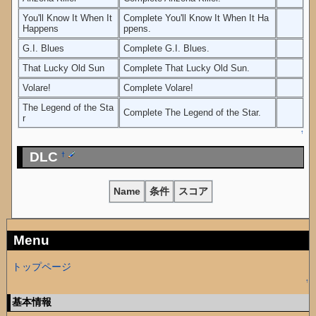
You'll Know It When It
Complete You'll Know It When It Ha
Happens
ppens.
G.I. Blues
Complete G.I. Blues.
That Lucky Old Sun
Complete That Lucky Old Sun.
Volare!
Complete Volare!
The Legend of the Sta
Complete The Legend of the Star.
r
↑
DLC
†
Name
条件
スコア
Menu
トップページ
↑
基本情報