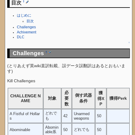
目次
†
はじめに
目次
Challenges
Achivement
DLC
↑
Challenges
†
(とりあえず英wiki直訳転載、誤データ誤翻訳はあるとおもいま
す)
Kill Challenges
必
獲
倒す武器
CHALLENGE N
対象
要
獲得Perk
得X
AME
条件
数
P
どれで
A Fistful of Hollar
Unarmed
42
50
s
も
weapons
Abomin
どれでも
Abominable
50
50
able系