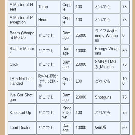
A Matter of H
Cripp
どれでも
Torso
100
75
eart
le
A Matter of P
Cripp
どれでも
Head
100
75
erception
le
ライフル系E
Beam (Weapo
Dam
どこでも
25000
0
nergy Weapo
n) Me Up
age
ns
Blaster Maste
Dam
Energy Weap
どこでも
10000
50
r
age
ons
SMG系LMG
Dam
どこでも
Click
20000
75
age
系,Minigun
敵の右腕か
I Am Not Left
Cripp
10
それっぽい
どれでも
100
Handed
le
0
手
I've Got Shot
Dam
どこでも
20000
Shotguns
75
gun
age
Knoc
どこでも
どれでも
Knocked Up
k Do
100
75
wn
Dam
どこでも
Gun系
Lead Dealer
10000
50
age