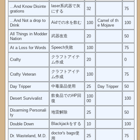
laser系武器で灰
...And Know Disinte
32
75
grations
にする
...And Not a drop to
Camel of th
Aidでの水を飲む
100
100
Drink
e Mojave
All Things in Modder
武器改造
20
50
Nation
Speech失敗
At a Loss for Words
100
75
クラフトアイテ
Crafty
20
0
ム作成
クラフトアイテ
Crafty Veteran
100
75
ム作成
中毒薬品使用
Day Tripper
25
Day Tripper
50
飲食品でのHP回
100
Desert Survivalist
100
復
00
Disarming Personali
地雷解除
25
50
ty
Blackjackをする
Double Down
10
100
doctor's bags使
Dr. Wasteland, M.D.
25
75
用