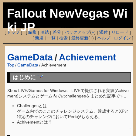
Fallout NewVegas Wi
ki JP
[
トップ
] [
編集
|
凍結
|
差分
|
バックアップ
(
+
) |
添付
|
リロード
]
[
新規
|
一覧
|
検索
|
最終更新
(
+
) |
ヘルプ
|
ログイン
]
GameData
/
Achievement
Top
/
GameData
/
Achievement
はじめに
†
Xbox LIVE/Games for Windows - LIVEで提供される実績(Achive
ment)システムとゲーム内でのchallengesをまとめた記事です。
Challengesとは
ゲーム内でのここのチャレンジシステム、達成するとXPと
特定のチャレンジにおいてPerkがもらえる。
Achivementとは？
↑