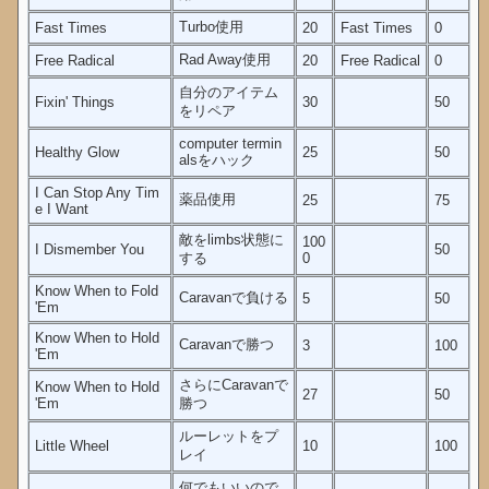
Turbo使用
Fast Times
20
Fast Times
0
Rad Away使用
Free Radical
20
Free Radical
0
自分のアイテム
Fixin' Things
30
50
をリペア
computer termin
Healthy Glow
25
50
alsをハック
I Can Stop Any Tim
薬品使用
25
75
e I Want
敵をlimbs状態に
100
I Dismember You
50
する
0
Know When to Fold
Caravanで負ける
5
50
'Em
Know When to Hold
Caravanで勝つ
3
100
'Em
さらにCaravanで
Know When to Hold
27
50
'Em
勝つ
ルーレットをプ
Little Wheel
10
100
レイ
何でもいいので