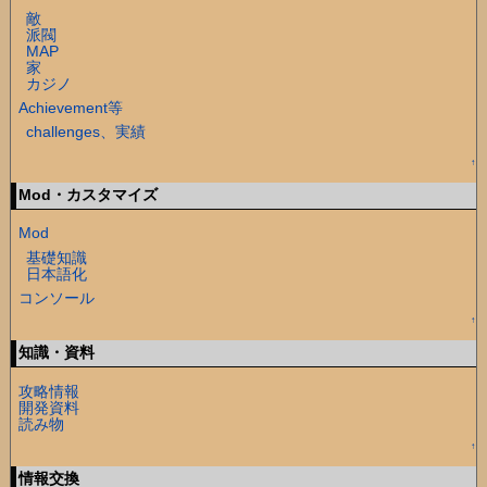
敵
派閥
MAP
家
カジノ
Achievement等
challenges、実績
↑
Mod・カスタマイズ
Mod
基礎知識
日本語化
コンソール
↑
知識・資料
攻略情報
開発資料
読み物
↑
情報交換