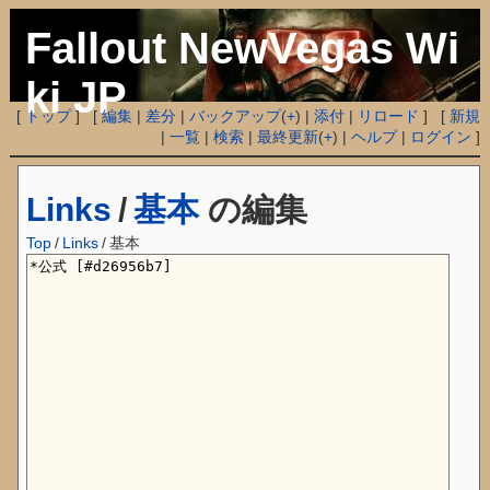
Fallout NewVegas Wi
ki JP
[
トップ
] [
編集
|
差分
|
バックアップ
(
+
) |
添付
|
リロード
] [
新規
|
一覧
|
検索
|
最終更新
(
+
) |
ヘルプ
|
ログイン
]
Links
/
基本
の編集
Top
/
Links
/
基本