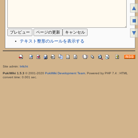
▲
■
▼
テキスト整形のルールを表示する
Site admin:
Irrlicht
PukiWiki 1.5.3
© 2001-2020
PukiWiki Development Team
. Powered by PHP 7.4 : HTML
convert time: 0.001 sec.