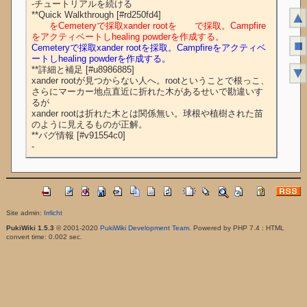
-チュートリアルを続ける

▲
　　をCemeteryで採取xander rootを　　で採取。Campfire
をアクティベートしhealing powderを作成する。
■
Cemeteryで採取xander rootを採取。Campfireをアクティベ
ートしhealing powderを作成する。
▼
**詳細と補足 [#u8986885]

xander rootが見つからない人へ。rootということで根っこ、
さらにマーカー地点直近に折れた木があるせいで勘違いす
るが

xander rootは折れた木とは関係無い。球根や植樹された苗
のように見えるものが正解。

**バグ情報 [#v91554c0]

Site admin:
Irrlicht
PukiWiki 1.5.3
© 2001-2020
PukiWiki Development Team
. Powered by PHP 7.4 : HTML
convert time: 0.002 sec.