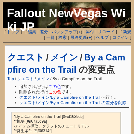
Fallout NewVegas Wi
ki JP
[
トップ
] [
編集
|
差分
|
バックアップ
(
+
) |
添付
|
リロード
] [
新規
|
一覧
|
検索
|
最終更新
(
+
) |
ヘルプ
|
ログイン
]
クエスト
/
メイン
/
By a Cam
pfire on the Trail
の変更点
Top
/
クエスト
/
メイン
/
By a Campfire on the Trail
追加された行は
この色
です。
削除された行は
この色
です。
クエスト/メイン/By a Campfire on the Trail
へ行く。
クエスト/メイン/By a Campfire on the Trail の差分を削除
*By a Campfire on the Trail [#wd1629d5]

**概要 [#n67a3c9a]

-アイテム採取、クラフトのチュートリアル

**発生条件 [#jf06314f]
