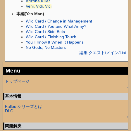
Arizona Killer
Veni, Vidi, Vici
本編(Yes Man)
Wild Card / Change in Management
Wild Card / You and What Army?
Wild Card / Side Bets
Wild Card / Finishing Touch
You'll Know It When It Happens
No Gods, No Masters
編集:クエスト/メイン/List
Menu
トップページ
↑
基本情報
Falloutシリーズとは
DLC
↑
問題解決