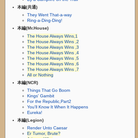
本編(共通)
They Went That-a-way
Ring-a-Ding-Ding!
本編(Mr.House)
The House Always Wins,1
The House Always Wins ,2
The House Always Wins ,3
The House Always Wins ,4
The House Always Wins ,5
The House Always Wins ,6
The House Always Wins ,7
All or Nothing
本編(NCR)
Things That Go Boom
Kings' Gambit
For the Republic,Part2
You'll Know It When It Happens
Eureka!
本編(Legion)
Render Unto Caesar
Er Tumor, Brute?