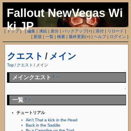
Fallout NewVegas Wi
ki JP
[
トップ
] [
編集
|
凍結
|
差分
|
バックアップ
(
+
) |
添付
|
リロード
]
[
新規
|
一覧
|
検索
|
最終更新
(
+
) |
ヘルプ
|
ログイン
]
クエスト
/
メイン
Top
/
クエスト
/
メイン
メインクエスト
†
↑
一覧
†
チュートリアル
Ain't That a kick in the Head
Back in the Saddle
By a Campfire on the Trail