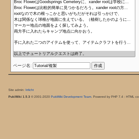
ページ名:
Site admin:
Irrlicht
PukiWiki 1.5.3
© 2001-2020
PukiWiki Development Team
. Powered by PHP 7.4 : HTML con