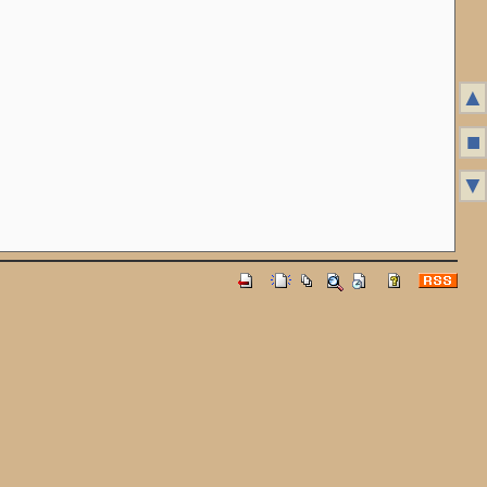
▲
■
▼