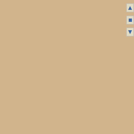
▲
■
▼