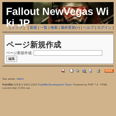
Fallout NewVegas Wi
ki JP
[
トップ
] [
新規
|
一覧
|
検索
|
最終更新
(
+
) |
ヘルプ
|
ログイン
]
ページ新規作成
ページ新規作成:
Site admin:
Irrlicht
PukiWiki 1.5.3
© 2001-2020
PukiWiki Development Team
. Powered by PHP 7.4 : HTML
convert time: 0.001 sec.