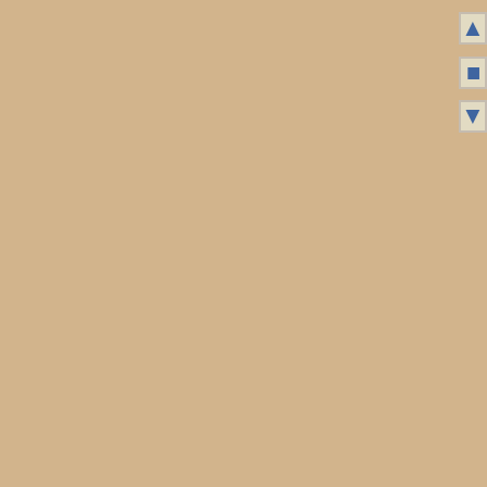
▲
■
▼