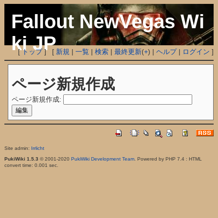
Fallout NewVegas Wi
ki JP
[
トップ
] [
新規
|
一覧
|
検索
|
最終更新
(
+
) |
ヘルプ
|
ログイン
]
ページ新規作成
ページ新規作成:
Site admin:
Irrlicht
PukiWiki 1.5.3
© 2001-2020
PukiWiki Development Team
. Powered by PHP 7.4 : HTML
convert time: 0.001 sec.