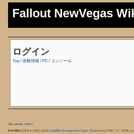
Fallout NewVegas Wi
ログイン
Top
/
攻略情報
/
PC
/
コンソール
Site admin:
Irrlicht
PukiWiki 1.5.3
© 2001-2020
PukiWiki Development Team
. Powered by PHP 7.4 : HTML con