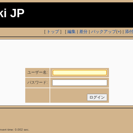
ki JP
[
トップ
] [
編集
|
差分
|
バックアップ
(
+
) |
添
ユーザー名:
パスワード:
vert time: 0.002 sec.