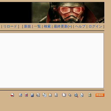
付
|
リロード
] [
新規
|
一覧
|
検索
|
最終更新
(
+
) |
ヘルプ
|
ログイン
]