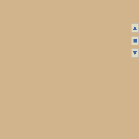
▲
■
▼