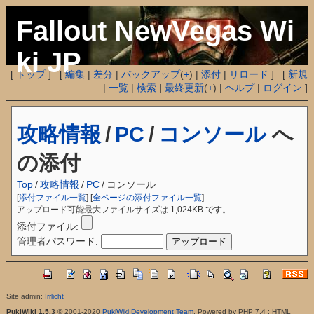
Fallout NewVegas Wi
ki JP
[
トップ
] [
編集
|
差分
|
バックアップ
(
+
) |
添付
|
リロード
] [
新規
|
一覧
|
検索
|
最終更新
(
+
) |
ヘルプ
|
ログイン
]
攻略情報
/
PC
/
コンソール
へ
の添付
Top
/
攻略情報
/
PC
/
コンソール
[
添付ファイル一覧
] [
全ページの添付ファイル一覧
]
アップロード可能最大ファイルサイズは 1,024KB です。
添付ファイル:
管理者パスワード:
Site admin:
Irrlicht
PukiWiki 1.5.3
© 2001-2020
PukiWiki Development Team
. Powered by PHP 7.4 : HTML