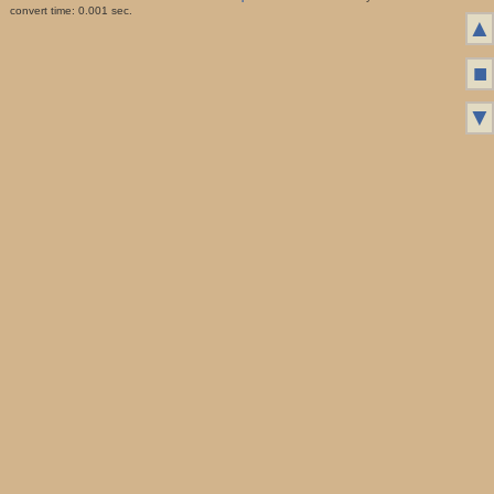
convert time: 0.001 sec.
▲
■
▼