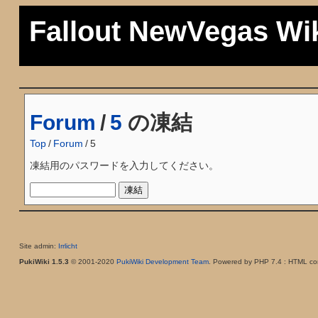
Fallout NewVegas Wi
Forum
/
5
の凍結
Top
/
Forum
/
5
凍結用のパスワードを入力してください。
Site admin:
Irrlicht
PukiWiki 1.5.3
© 2001-2020
PukiWiki Development Team
. Powered by PHP 7.4 : HTML con