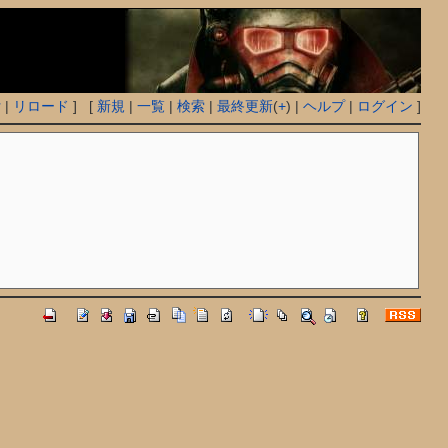
付
|
リロード
] [
新規
|
一覧
|
検索
|
最終更新
(
+
) |
ヘルプ
|
ログイン
]