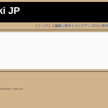
ki JP
[
トップ
] [
編集
|
差分
|
バックアップ
(
+
) |
添
vert time: 0.002 sec.