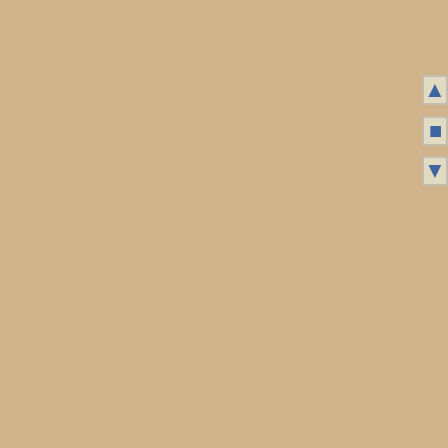
▲
■
▼