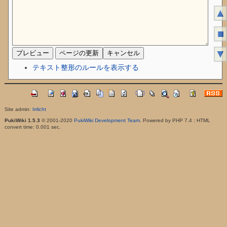
▲
■
▼
テキスト整形のルールを表示する
Site admin:
Irrlicht
PukiWiki 1.5.3
© 2001-2020
PukiWiki Development Team
. Powered by PHP 7.4 : HTML
convert time: 0.001 sec.