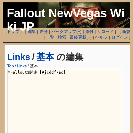
Fallout NewVegas Wi
ki JP
[
トップ
] [
編集
|
差分
|
バックアップ
(
+
) |
添付
|
リロード
] [
新規
|
一覧
|
検索
|
最終更新
(
+
) |
ヘルプ
|
ログイン
]
Links
/
基本
の編集
Top
/
Links
/
基本