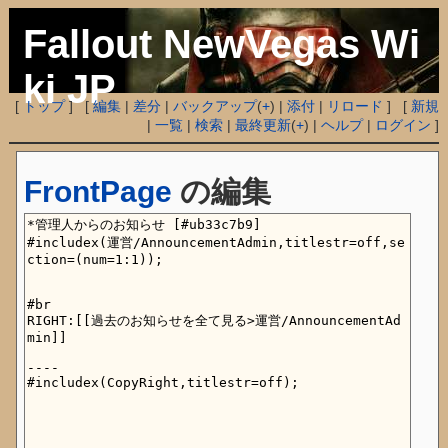
Fallout NewVegas Wi
ki JP
[
トップ
] [
編集
|
差分
|
バックアップ
(
+
) |
添付
|
リロード
] [
新規
|
一覧
|
検索
|
最終更新
(
+
) |
ヘルプ
|
ログイン
]
FrontPage
の編集