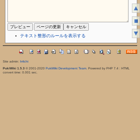
▲
■
▼
テキスト整形のルールを表示する
Site admin:
Irrlicht
PukiWiki 1.5.3
© 2001-2020
PukiWiki Development Team
. Powered by PHP 7.4 : HTML
convert time: 0.001 sec.