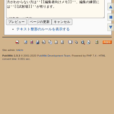
▲
■
▼
テキスト整形のルールを表示する
Site admin:
Irrlicht
PukiWiki 1.5.3
© 2001-2020
PukiWiki Development Team
. Powered by PHP 7.4 : HTML
convert time: 0.001 sec.