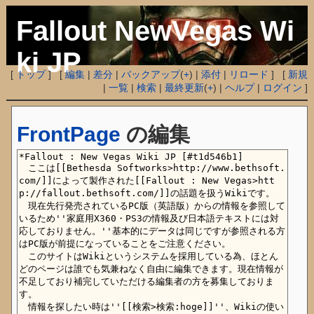
Fallout NewVegas Wi
ki JP
[
トップ
] [
編集
|
差分
|
バックアップ
(
+
) |
添付
|
リロード
] [
新規
|
一覧
|
検索
|
最終更新
(
+
) |
ヘルプ
|
ログイン
]
FrontPage
の編集