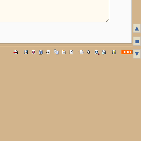
▲
■
▼