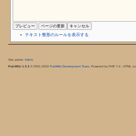
テキスト整形のルールを表示する
Site admin:
Irrlicht
PukiWiki 1.5.3
© 2001-2020
PukiWiki Development Team
. Powered by PHP 7.4 : HTML con