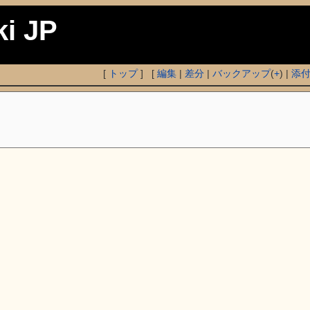
ki JP
[
トップ
] [
編集
|
差分
|
バックアップ
(
+
) |
添