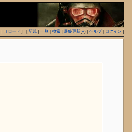
付
|
リロード
] [
新規
|
一覧
|
検索
|
最終更新
(
+
) |
ヘルプ
|
ログイン
]