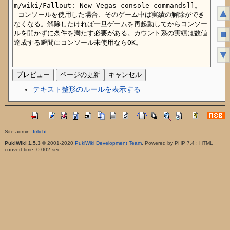
▲
■
▼
テキスト整形のルールを表示する
Site admin:
Irrlicht
PukiWiki 1.5.3
© 2001-2020
PukiWiki Development Team
. Powered by PHP 7.4 : HTML
convert time: 0.002 sec.