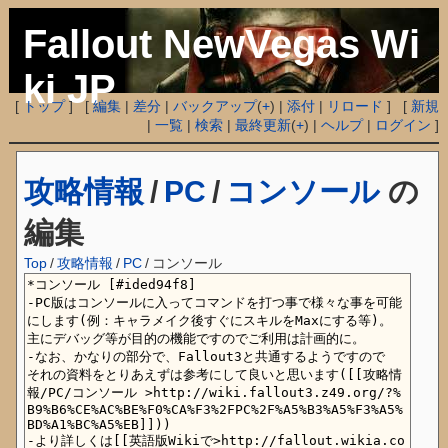
Fallout NewVegas Wi
ki JP
[
トップ
] [
編集
|
差分
|
バックアップ
(
+
) |
添付
|
リロード
] [
新規
|
一覧
|
検索
|
最終更新
(
+
) |
ヘルプ
|
ログイン
]
攻略情報
/
PC
/
コンソール
の
編集
Top
/
攻略情報
/
PC
/
コンソール