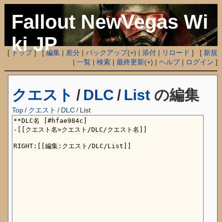
Fallout NewVegas Wi
ki JP
[
トップ
] [
編集
|
差分
|
バックアップ
(
+
) |
添付
|
リロード
] [
新規
|
一覧
|
検索
|
最終更新
(
+
) |
ヘルプ
|
ログイン
]
クエスト
/
DLC
/
List
の編集
Top
/
クエスト
/
DLC
/
List