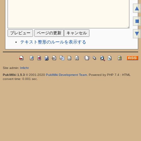
▲
■
▼
テキスト整形のルールを表示する
Site admin:
Irrlicht
PukiWiki 1.5.3
© 2001-2020
PukiWiki Development Team
. Powered by PHP 7.4 : HTML
convert time: 0.001 sec.