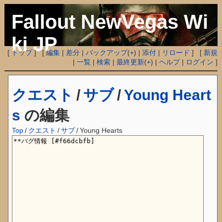
Fallout NewVegas Wi
ki JP
[
トップ
] [
編集
|
差分
|
バックアップ
(
+
) |
添付
|
リロード
] [
新規
|
一覧
|
検索
|
最終更新
(
+
) |
ヘルプ
|
ログイン
]
クエスト
/
サブ
/
Young Heart
s
の編集
Top
/
クエスト
/
サブ
/
Young Hearts