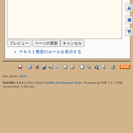
▲
■
▼
テキスト整形のルールを表示する
Site admin:
Irrlicht
PukiWiki 1.5.3
© 2001-2020
PukiWiki Development Team
. Powered by PHP 7.4 : HTML
convert time: 0.001 sec.