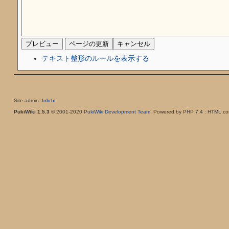
テキスト整形のルールを表示する
Site admin:
Irrlicht
PukiWiki 1.5.3
© 2001-2020
PukiWiki Development Team
. Powered by PHP 7.4 : HTML con