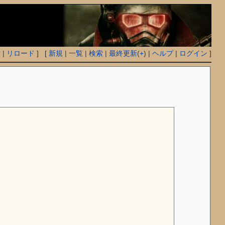
付
|
リロード
] [
新規
|
一覧
|
検索
|
最終更新
(
+
) |
ヘルプ
|
ログイン
]