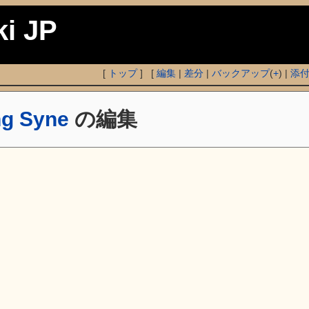
ki JP
[
トップ
] [
編集
|
差分
|
バックアップ
(
+
) |
添
ng Syne
の編集