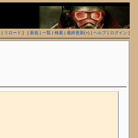
付
|
リロード
] [
新規
|
一覧
|
検索
|
最終更新
(
+
) |
ヘルプ
|
ログイン
]