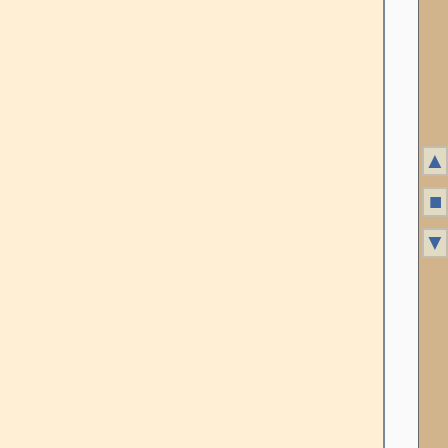
▲
■
▼