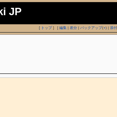
ki JP
[
トップ
] [
編集
|
差分
|
バックアップ
(
+
) |
添