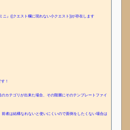
ニ』((クエスト欄に現れない小クエスト))が存在します

す！

))。新規のカテゴリが出来た場合、その階層にそのテンプレートファイ
インが便利です。ただし、前者は結構なれないと使いにくいので面倒をしたくない場合は