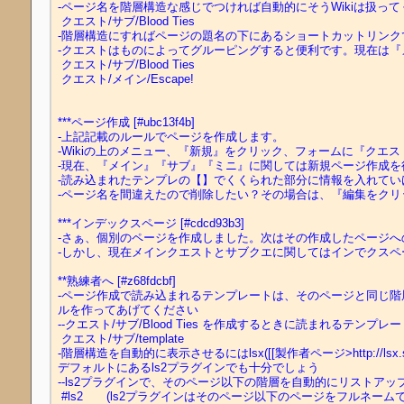
-ページ名を階層構造な感じでつければ自動的にそうWikiは扱ってくれ
 クエスト/サブ/Blood Ties

-階層構造にすればページの題名の下にあるショートカットリンク
-クエストはものによってグルーピングすると便利です。現在は『メイ
 クエスト/サブ/Blood Ties

 クエスト/メイン/Escape!

***ページ作成 [#ubc13f4b]

-上記記載のルールでページを作成します。

-Wikiの上のメニュー、『新規』をクリック、フォームに『クエス
-現在、『メイン』『サブ』『ミニ』に関しては新規ページ作成を
-読み込まれたテンプレの【】でくくられた部分に情報を入れてい
-ページ名を間違えたので削除したい？その場合は、『編集をクリ
***インデックスページ [#cdcd93b3]

-さぁ、個別のページを作成しました。次はその作成したページへ
-しかし、現在メインクエストとサブクエに関してはインでクスペ
**熟練者へ [#z68fdcbf]

-ページ作成で読み込まれるテンプレートは、そのページと同じ階層にあ
ルを作ってあげてください

--クエスト/サブ/Blood Ties を作成するときに読まれるテンプレート
 クエスト/サブ/template

-階層構造を自動的に表示させるにはlsx([[製作者ページ>http://lsx
デフォルトにあるls2プラグインでも十分でしょう

--ls2プラグインで、そのページ以下の階層を自動的にリストアップ
 #ls2　　(ls2プラグインはそのページ以下のページをフルネームで全てリストアップします(アルファベット順))
