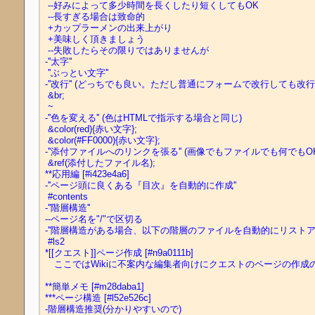
 --好みによって多少時間を長くしたり短くしてもOK

 --長すぎる場合は致命的

 +カップラーメンの出来上がり

 +美味しく頂きましょう

 --失敗したらその限りではありませんが

-''太字''

 ''ぶっとい文字''

-''改行'' (どっちでも良い。ただし普通にフォームで改行しても改
 &br;

 ~

-''色を変える'' (色はHTMLで指示する場合と同じ)

 &color(red){赤い文字};

 &color(#FF0000){赤い文字};

-''添付ファイルへのリンクを張る'' (画像でもファイルでも何でもOK)
 &ref(添付したファイル名);

**応用編 [#i423e4a6]

-''ページ頭に良くある『目次』を自動的に作成''

 #contents

-''階層構造''

--ページ名を"/"で区切る

-''階層構造がある場合、以下の階層のファイルを自動的にリストアッ
 #ls2

*[[クエスト]]ページ作成 [#n9a0111b]

　ここではWikiに不案内な編集者向けにクエストのページの作成
**簡単メモ [#m28daba1]

***ページ構造 [#l52e526c]

-階層構造推奨(分かりやすいので)
