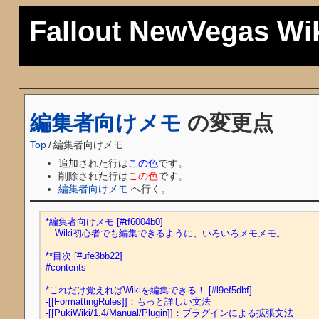
Fallout NewVegas Wi
編集者向けメモ
の変更点
Top
/
編集者向けメモ
追加された行は
この色
です。
削除された行は
この色
です。
編集者向けメモ
へ行く。
*編集者向けメモ [#tf6004b0]

　Wiki初心者でも編集できるように、いろいろメモメモ。

**目次 [#ufe3bb22]

#contents

*これだけ覚えればWikiを編集できる！ [#l9ef5dbf]

-[[FormattingRules]]：もっと詳しい文法

-[[PukiWiki/1.4/Manual/Plugin]]：プラグインによる拡張文法
