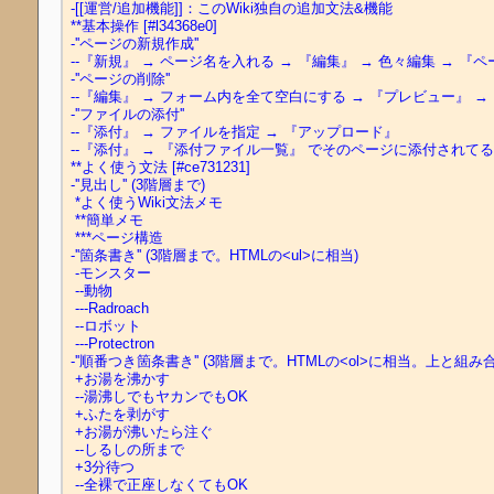
-[[運営/追加機能]]：このWiki独自の追加文法&機能

**基本操作 [#l34368e0]

-''ページの新規作成''

--『新規』 → ページ名を入れる → 『編集』 → 色々編集 → 『ペ
-''ページの削除''

--『編集』 → フォーム内を全て空白にする → 『プレビュー』 →
-''ファイルの添付''

--『添付』 → ファイルを指定 → 『アップロード』 

--『添付』 → 『添付ファイル一覧』 でそのページに添付されてる
**よく使う文法 [#ce731231]

-''見出し'' (3階層まで)

 *よく使うWiki文法メモ

 **簡単メモ

 ***ページ構造

-''箇条書き'' (3階層まで。HTMLの<ul>に相当)

 -モンスター

 --動物

 ---Radroach

 --ロボット

 ---Protectron

-''順番つき箇条書き'' (3階層まで。HTMLの<ol>に相当。上と組み
 +お湯を沸かす

 --湯沸しでもヤカンでもOK

 +ふたを剥がす

 +お湯が沸いたら注ぐ

 --しるしの所まで

 +3分待つ

 --全裸で正座しなくてもOK
