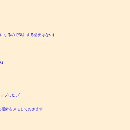
行になるので気にする必要はない)



プしたい''

の指針をメモしておきます
