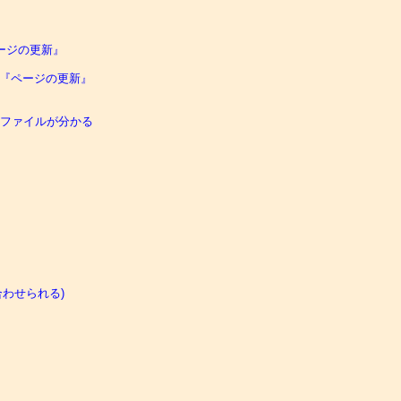
ージの更新』

 『ページの更新』

ファイルが分かる

合わせられる)
