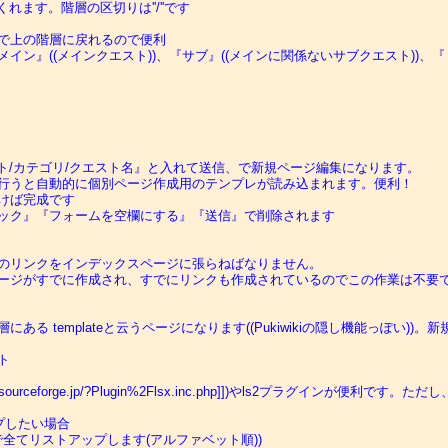
ます。階層の区切りは''/''です

で上の階層に戻れるので便利

ン』((メインクエスト))、『サブ』((メインに関係ないサブクエスト))、『ミ
ト/カテゴリ/クエスト名』と入れて送信、で新規ページ編集になります。

行うと自動的に個別ページ作成用のテンプレが読み込まれます。便利！

けば完成です

ック』『フォームを空欄にする』『送信』で削除されます

のリンクをインデックスページに張らねばなりません。

ージがすでに作成され、すでにリンクも作成されているのでこの作業は不要で
る templateと云うページになります((Pukiwikiの隠し機能っぽい


.sourceforge.jp/?Plugin%2Flsx.inc.php]])やls2プラグ
したい場合
